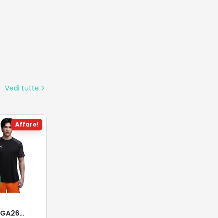
IGA26
€
43.99
€
Dettagli
on
Vedi tutte
Affare!