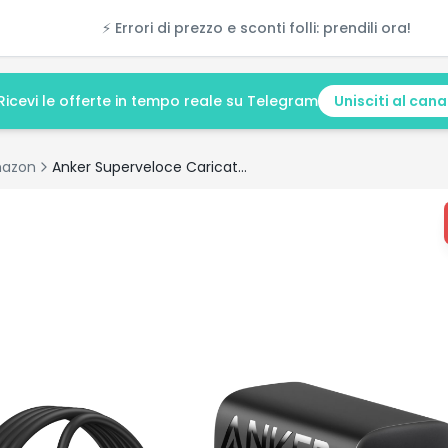
⚡ Errori di prezzo e sconti folli: prendili ora!
Ricevi le offerte in tempo reale su Telegram
Unisciti al cana
azon
Anker Superveloce Caricatore USB C 45W, Caricabatterie Samsung,supporta la ricarica rapida PPS per Samsung S25 Ultra/S24/S23+/S23/S22, iPhone 17 Pro Max Air/16/15,Pixel(cavi da 1,5m inclusi)