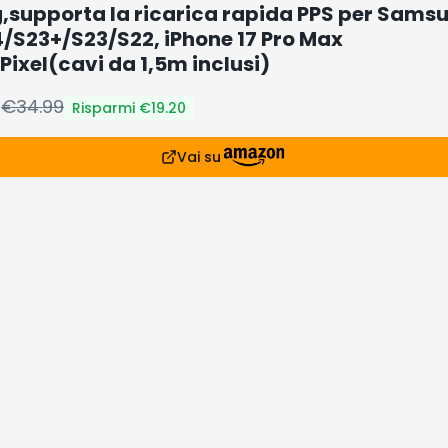
supporta la ricarica rapida PPS per Sams
4/S23+/S23/S22, iPhone 17 Pro Max
,Pixel(cavi da 1,5m inclusi)
9
€
34.99
Risparmi €
19.20
Vai su
prodotto
ce di €34.99 (-55%) su Amazon
siderati
lari che stanno andando a ruba
asione!
Occasione!
Occasione!