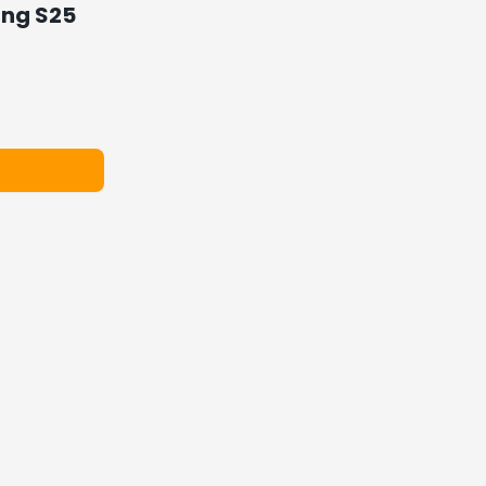
ung S25
Vedi tutte
Affare!