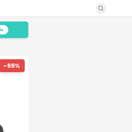
le
-
55
%