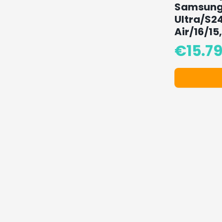
Samsung,
Ultra/S2
Air/16/15
€
15.7
Dettagli 
€15.79 inve
🔥 I Più De
Prodotti popo
Occ