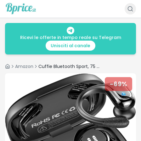
Ricevi le offerte in tempo reale su Telegram
Unisciti al canale
Amazon
Cuffie Bluetooth Sport, 75 Ore Auricolari Bluetooth 5.4 con 4 ENC Mics, Stereo Cuffie Wireless Antirumore, IP7 Impermeabili Cuffiette Bluetooth con Display LED, Cuffie Senza Filo per Palestra/Running
Home
-
69
%