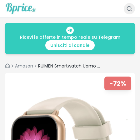
Ricevi le offerte in tempo reale su Telegram
Unisciti al canale
Amazon
RUIMEN Smartwatch Uomo Donna Chiamate e Whatsapp Smart Watch Fitness Sportivo Impermeabile Orologio Smart Contapassi Cardiofrequenzimetro da polso Saturimetro per Android iOS Galassia
Home
-
72
%