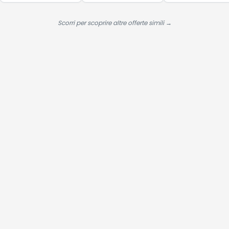
Hai visto tutte le alternative?
Se questa offerta ti convince, scorri in basso per procedere
all'acquisto