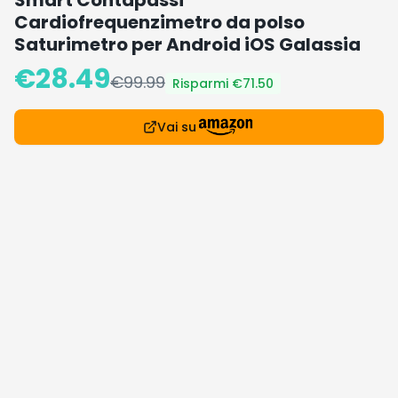
Smart Contapassi
Cardiofrequenzimetro da polso
Saturimetro per Android iOS Galassia
€
28.49
€
99.99
Risparmi €
71.50
Vai su
Dettagli prodotto
€28.49 invece di €99.99 (-72%) su Amazon
🔥 I Più Desiderati
Vedi tutte
Prodotti popolari che stanno andando a ruba
Occasione!
Affare!
Occasion