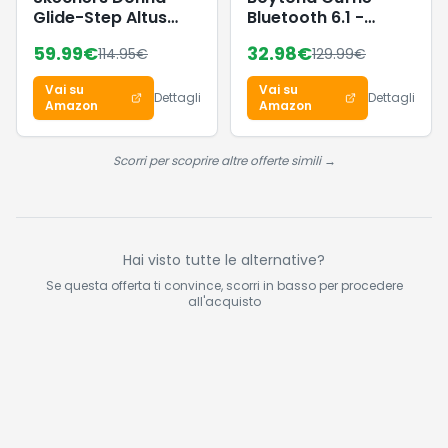
Glide-Step Altus
Bluetooth 6.1 -
Slip-In ALLENATRICE,
Sports Wireless
59.99
€
32.98
€
114.95
€
129.99
€
Dark Taupe
Auricolari Clip
Synthetic/Mesh/Trim,
Orecchio Elegante
Vai su
Vai su
38.5 EU
Auricolari ad Alte
Dettagli
Dettagli
Amazon
Amazon
Prestazioni per Gli
Amanti Degli Sport
All'aperto con Caso
Scorri per scoprire altre offerte simili →
di Ricarica,USB-C,
IPX7 - Carbonio
Nero
Hai visto tutte le alternative?
Se questa offerta ti convince, scorri in basso per procedere
all'acquisto