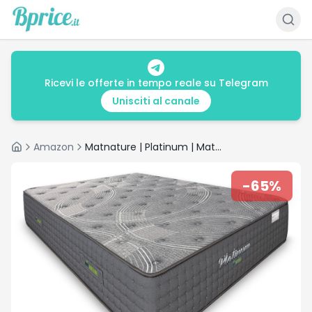
Ricevi le offerte in tempo reale su Telegram
Unisciti al canale
Amazon
Matnature | Platinum | Materasso Gran Comfort Pro Multiplo Riposo | Molle Insaccate e viscoelastiche, altezza 30 cm, traspirante, antiscivolo e antiacaro (150 x 200 cm)
Home
-
65
%