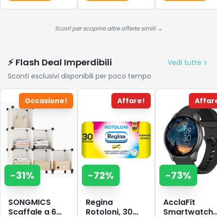
Scorri per scoprire altre offerte simili →
⚡ Flash Deal Imperdibili
Vedi tutte
Sconti esclusivi disponibili per poco tempo
Occasione!
Affare!
Affar
-
31
%
-
72
%
-
73
%
SONGMICS
Regina
AcclaFit
Scaffale a 6
Rotoloni, 30
Smartwatch