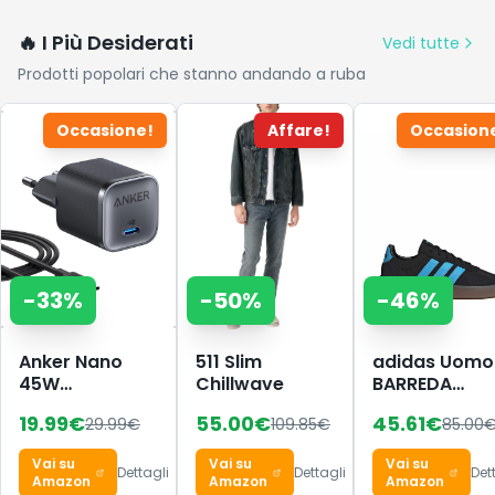
🔥 I Più Desiderati
Vedi tutte
Prodotti popolari che stanno andando a ruba
Occasione!
Affare!
Occasion
-
33
%
-
50
%
-
46
%
Anker Nano
511 Slim
adidas Uomo
45W
Chillwave
BARREDA
caricatore
Decode Shoe
19.99
€
55.00
€
45.61
€
29.99
€
109.85
€
85.00
USB-C
Core
compatto e
Black/Lucid
Vai su
Vai su
Vai su
pieghevole
Aquamarine/
Dettagli
Dettagli
Det
Amazon
Amazon
Amazon
38 EU