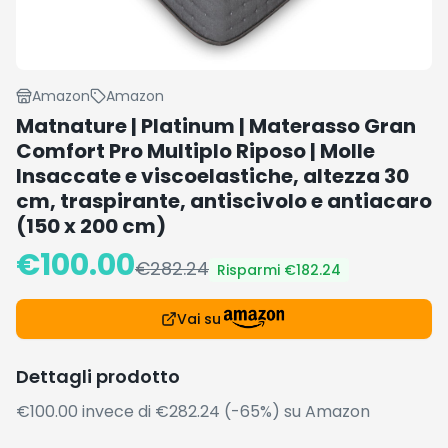
Amazon
Amazon
Matnature | Platinum | Materasso Gran
Comfort Pro Multiplo Riposo | Molle
Insaccate e viscoelastiche, altezza 30
cm, traspirante, antiscivolo e antiacaro
(150 x 200 cm)
€
100.00
€
282.24
Risparmi €
182.24
Vai su
Dettagli prodotto
€100.00 invece di €282.24 (-65%) su Amazon