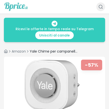
Ricevi le offerte in tempo reale su Telegram
Unisciti al canale
Amazon
Yale Chime per campanello smart SV-VDBCH-1A-W per interni, Suonerie selezionabili, Installazione plug-in, Presa alimentazione UE e Regno Unito, Accessorio compatibile con Campanello Smart di Yale
Home
-
57
%