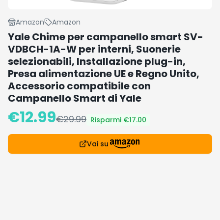
Amazon
Amazon
Yale Chime per campanello smart SV-
VDBCH-1A-W per interni, Suonerie
selezionabili, Installazione plug-in,
Presa alimentazione UE e Regno Unito,
Accessorio compatibile con
Campanello Smart di Yale
€
12.99
€
29.99
Risparmi €
17.00
Vai su
Dettagli prodotto
€12.99 invece di €29.99 (-57%) su Amazon