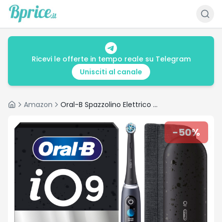
Ricevi le offerte in tempo reale su Telegram
Unisciti al canale
Amazon
Oral-B Spazzolino Elettrico Ricaricabile iO 9 Nero Edizione Limitata, 1 Spazzolino elettrico, 1 Testine Oral B Di Ricambio, Custodia Da Viaggio, Astuccio Magnetico, Per Una Pulizia Denti Efficace
Home
-
50
%