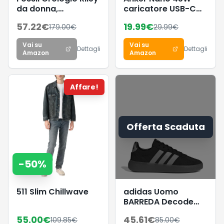
da donna,
caricatore USB-C
movimento al
compatto e
57.22
€
19.99
€
179.00
€
29.99
€
quarzo
pieghevole
multifunzione,
Vai su
Vai su
cassa in acciaio
Dettagli
Dettagli
Amazon
Amazon
inossidabile nera da
38 mm con
bracciale in acciaio
Affare!
inossidabile, ES4519
Offerta Scaduta
-
50
%
511 Slim Chillwave
adidas Uomo
BARREDA Decode
Shoes, Core
55.00
€
45.61
€
109.85
€
85.00
€
Black/Lucid