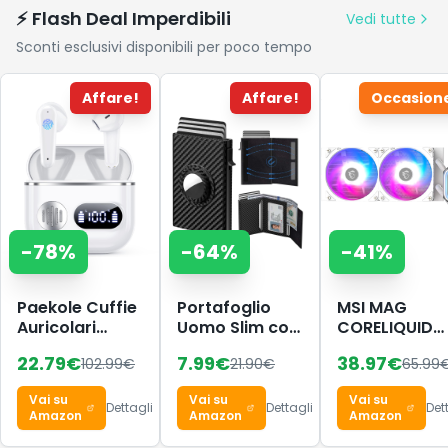
⚡ Flash Deal Imperdibili
Vedi tutte
Sconti esclusivi disponibili per poco tempo
Affare!
Affare!
Occasion
-
78
%
-
64
%
-
41
%
Paekole Cuffie
Portafoglio
MSI MAG
Auricolari
Uomo Slim con
CORELIQUID
Bluetooth 6.1 -
Protezione
A13 240 –
22.79
€
7.99
€
38.97
€
102.99
€
21.90
€
65.99
Wireless Cuffie
RFID &
Dissipatore a
In Ear con 6
Tracciamento,
liquido AIO p
Vai su
Vai su
Vai su
ENC
Portacarte a
CPU, copertu
Dettagli
Dettagli
Det
Amazon
Amazon
Amazon
Cancellazione
Scomparsa
completa,
Rumore Mics,
per 12 Carte,
design