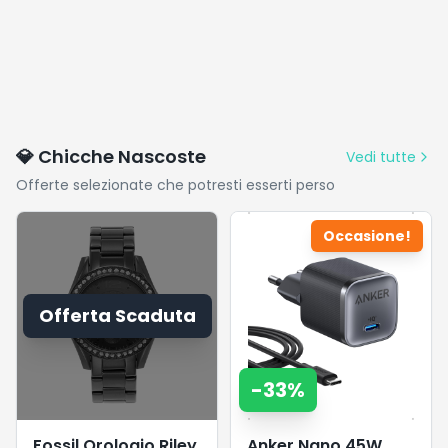
💎 Chicche Nascoste
Vedi tutte
Offerte selezionate che potresti esserti perso
Occasione!
Offerta Scaduta
-
33
%
Fossil Orologio Riley
Anker Nano 45W