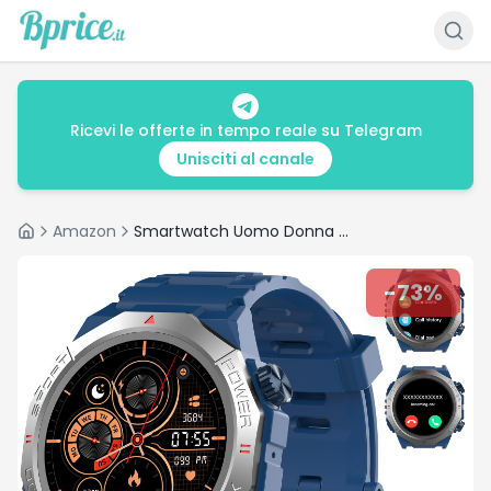
Ricevi le offerte in tempo reale su Telegram
Unisciti al canale
Amazon
Smartwatch Uomo Donna con Effettua o Risposta Chiamate, 1.39" Militare Orologio Smartwatch, Sonno Cardiofrequenzimetro, 110+ Modalità Sportive Fitness Tracker, IP68 Smart Watch per Android iOS, Blu
Home
-
73
%