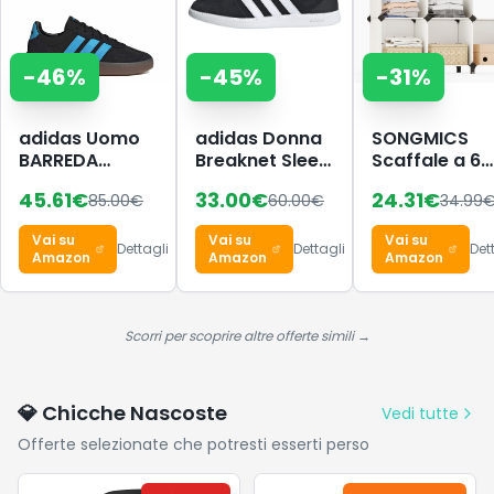
-
46
%
-
45
%
-
31
%
adidas Uomo
adidas Donna
SONGMICS
BARREDA
Breaknet Sleek
Scaffale a 6
Decode Shoes,
Shoes, Core
Cubi,
45.61
€
33.00
€
24.31
€
85.00
€
60.00
€
34.99
Core
Black/Ftwr
Organizzator
Black/Lucid
White/Core
Modulare,
Vai su
Vai su
Vai su
Aquamarine/GUM5,
Black, 38 EU
Portaoggetti 
Dettagli
Dettagli
Det
Amazon
Amazon
Amazon
38 EU
Plastica con
Piedini,
Scarpiera,
Cubo 30 x 30
Scorri per scoprire altre offerte simili →
30 cm,
Soggiorno,
Camera da
💎 Chicche Nascoste
Vedi tutte
Letto, Martel
Offerte selezionate che potresti esserti perso
di Gomma,
Bianco Crem
LPC111M01