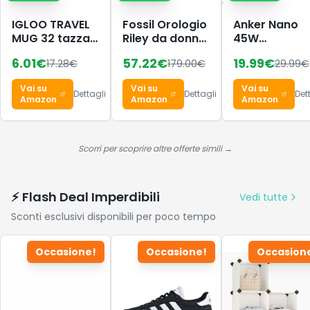
IGLOO TRAVEL
Fossil Orologio
Anker Nano
MUG 32 tazza
Riley da donna,
45W
termica 900ml
movimento al
caricatore
6.01
€
57.22
€
19.99
€
17.28
€
179.00
€
29.99
€
in acciaio inox
quarzo
USB-C
con cannuccia
multifunzione,
compatto e
Vai su
Vai su
Vai su
– borraccia
cassa in
pieghevole
Dettagli
Dettagli
Det
Amazon
Amazon
Amazon
ermetica
acciaio
adatta a
inossidabile
bevande
nera da 38 mm
gassate, senza
con bracciale
Scorri per scoprire altre offerte simili →
BPA –
in acciaio
mantiene le
inossidabile,
bevande 12h
ES4519
⚡ Flash Deal Imperdibili
Vedi tutte
calde & 48h
Sconti esclusivi disponibili per poco tempo
fredde,
perfetta fuori
casa
Occasione!
Occasione!
Occasion