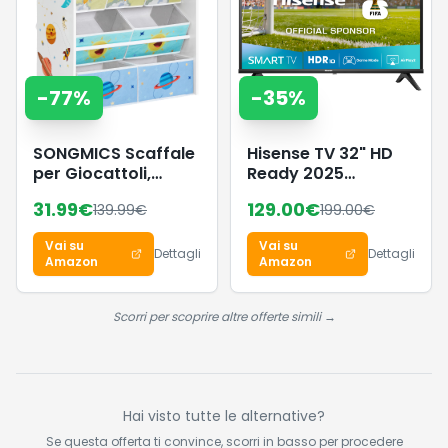
Android iOS
-
77
%
-
35
%
SONGMICS Scaffale
Hisense TV 32" HD
per Giocattoli,
Ready 2025
Mobile Cameretta
32E43QT, Smart TV
31.99
€
129.00
€
139.99
€
199.00
€
con 7 Contenitori in
VIDAA U8, Airplay2,
Tessuto, Libreria per
Game Mode, Works
Vai su
Vai su
Bambini,
with Alexa, Tuner
Dettagli
Dettagli
Amazon
Amazon
Organizzatore
DVB-T2/S2 HEVC 10,
Giochi, 29,5 x 62,5 x
lativù, 32'', 2025 LED
60 cm, Bianco
Scorri per scoprire altre offerte simili →
GKR034W01
Hai visto tutte le alternative?
Se questa offerta ti convince, scorri in basso per procedere