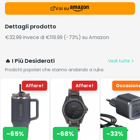
Vai su
Dettagli prodotto
€32.99 invece di €119.99 (-73%) su Amazon
🔥 I Più Desiderati
Vedi tutte
Prodotti popolari che stanno andando a ruba
Affare!
Affare!
Occasion
-
65
%
-
68
%
-
33
%