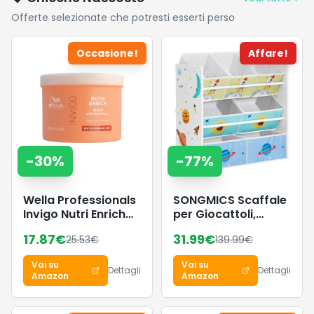
Offerte selezionate che potresti esserti perso
Occasione!
Affare!
-
30
%
-
77
%
Wella Professionals
SONGMICS Scaffale
Invigo Nutri Enrich
per Giocattoli,
Maschera capelli -
Mobile Cameretta
17.87
€
31.99
€
25.53
€
139.99
€
Ottima con
con 7 Contenitori in
shampoo
Tessuto, Libreria per
Vai su
Vai su
professionale
Bambini,
Dettagli
Dettagli
Amazon
Amazon
capelli - Maschera
Organizzatore
capelli con vitamina
Giochi, 29,5 x 62,5 x
E 500 ml
60 cm, Bianco