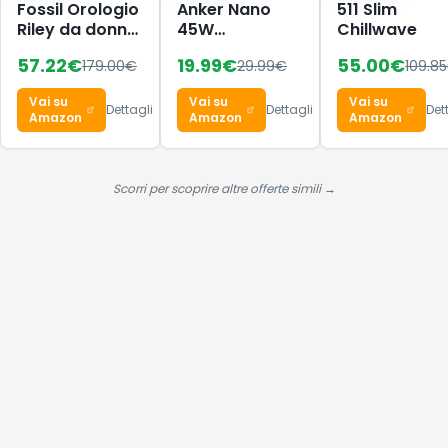
Fossil Orologio
Anker Nano
511 Slim
Riley da donna,
45W
Chillwave
movimento al
caricatore
57.22
€
19.99
€
55.00
€
179.00
€
29.99
€
109.85
quarzo
USB-C
multifunzione,
compatto e
Vai su
Vai su
Vai su
cassa in
pieghevole
Dettagli
Dettagli
Det
Amazon
Amazon
Amazon
acciaio
inossidabile
nera da 38 mm
con bracciale
Scorri per scoprire altre offerte simili →
in acciaio
inossidabile,
ES4519