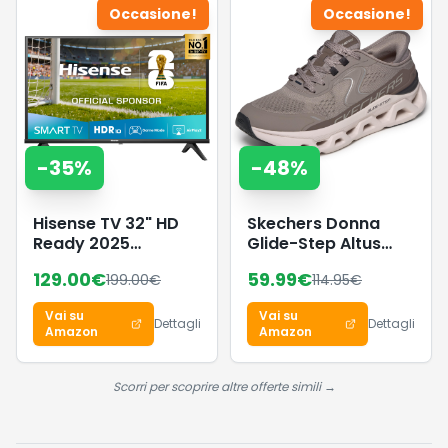
Occasione!
Occasione!
GKR034W01
-
35
%
-
48
%
Hisense TV 32" HD
Skechers Donna
Ready 2025
Glide-Step Altus
32E43QT, Smart TV
Slip-In ALLENATRICE,
129.00
€
59.99
€
199.00
€
114.95
€
VIDAA U8, Airplay2,
Dark Taupe
Game Mode, Works
Synthetic/Mesh/Trim,
Vai su
Vai su
with Alexa, Tuner
38.5 EU
Dettagli
Dettagli
Amazon
Amazon
DVB-T2/S2 HEVC 10,
lativù, 32'', 2025 LED
Scorri per scoprire altre offerte simili →