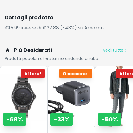
Dettagli prodotto
€15.99 invece di €27.88 (-43%) su Amazon
🔥 I Più Desiderati
Vedi tutte
Prodotti popolari che stanno andando a ruba
Affare!
Occasione!
Affar
-
68
%
-
33
%
-
50
%