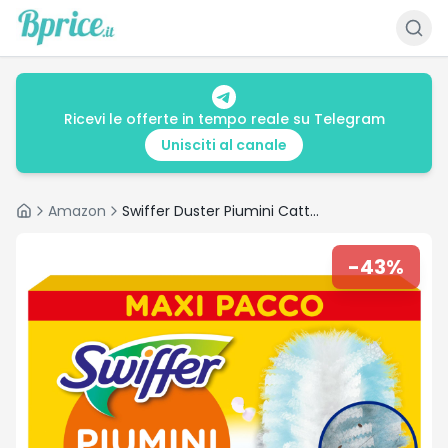
Ricevi le offerte in tempo reale su Telegram
Unisciti al canale
Amazon
Swiffer Duster Piumini Cattura Polvere, 25 Piumini, Cattura e Intrappola Polvere e Sporco, Raggiunge I Punti più Difficili della Casa, Maxi Formato
Home
-
43
%