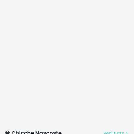
LPC111M01
💎 Chicche Nascoste
Vedi tutte