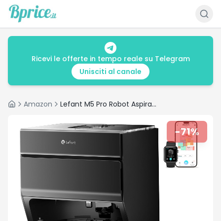
Ricevi le offerte in tempo reale su Telegram
Unisciti al canale
Amazon
Lefant M5 Pro Robot Aspirapolvere Lavapavimenti con Rullo, 18000Pa, Navigazione Laser dToF, 75°C Autolavaggio con Asciugatura, PSD 2.0, Stazione Automatica 120 Giorni, Anti-Groviglio, Nero
Home
-
71
%