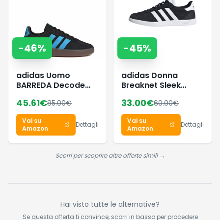
-
46
%
-
45
%
adidas Uomo
adidas Donna
BARREDA Decode
Breaknet Sleek
Shoes, Core
Shoes, Core
45.61
€
33.00
€
85.00
€
60.00
€
Black/Lucid
Black/Ftwr
Aquamarine/GUM5,
White/Core Black,
Vai su
Vai su
38 EU
38 EU
Dettagli
Dettagli
Amazon
Amazon
Scorri per scoprire altre offerte simili →
Hai visto tutte le alternative?
Se questa offerta ti convince, scorri in basso per procedere