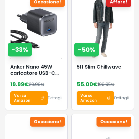
Occasione!
Affare!
-
33
%
-
50
%
Anker Nano 45W
511 Slim Chillwave
caricatore USB-C
compatto e
19.99
€
55.00
€
29.99
€
109.85
€
pieghevole
Vai su
Vai su
Dettagli
Dettagli
Amazon
Amazon
Occasione!
Occasione!