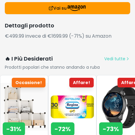
Vai su
Dettagli prodotto
€499.99 invece di €1699.99 (-71%) su Amazon
🔥 I Più Desiderati
Vedi tutte
Prodotti popolari che stanno andando a ruba
Occasione!
Affare!
Affar
-
31
%
-
72
%
-
73
%