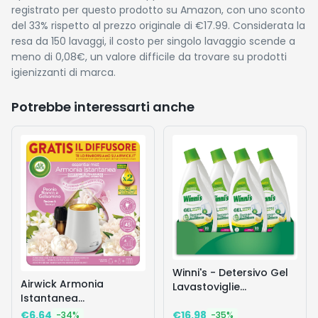
registrato per questo prodotto su Amazon, con uno sconto
del 33% rispetto al prezzo originale di €17.99. Considerata la
resa da 150 lavaggi, il costo per singolo lavaggio scende a
meno di 0,08€, un valore difficile da trovare su prodotti
igienizzanti di marca.
Potrebbe interessarti anche
Winni's - Detersivo Gel
Airwick Armonia
Lavastoviglie
Istantanea
Ipoallergenico, 132
Profumatore per
€
6.64
€
16.98
Lavaggi, Azione
-
34
%
-
35
%