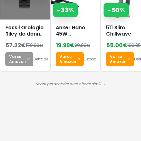
-
33
%
-
50
%
Fossil Orologio
Anker Nano
511 Slim
Riley da donna,
45W
Chillwave
movimento al
caricatore
57.22
€
19.99
€
55.00
€
179.00
€
29.99
€
109.85
quarzo
USB-C
multifunzione,
compatto e
Vai su
Vai su
Vai su
cassa in
pieghevole
Dettagli
Dettagli
Det
Amazon
Amazon
Amazon
acciaio
inossidabile
nera da 38 mm
con bracciale
Scorri per scoprire altre offerte simili →
in acciaio
inossidabile,
ES4519