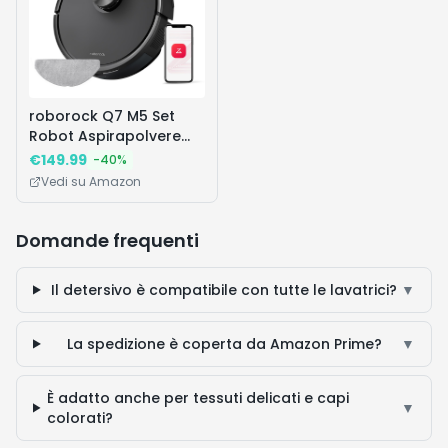
roborock Q7 M5 Set
Robot Aspirapolvere
Lavapavimenti con
€
149.99
-
40
%
Mappatura, 10.000 Pa,
Vedi su Amazon
Anti-groviglio, Quantità
d'acqua Regolabile per
il Lavaggio, Auto Boost
Domande frequenti
sui Tappeti, Controllo
APP, Nero
Il detersivo è compatibile con tutte le lavatrici?
▼
La spedizione è coperta da Amazon Prime?
▼
È adatto anche per tessuti delicati e capi
▼
colorati?