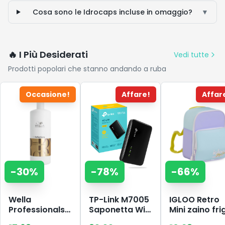
Cosa sono le Idrocaps incluse in omaggio?
▼
🔥 I Più Desiderati
Vedi tutte
Prodotti popolari che stanno andando a ruba
Occasione!
Affare!
Affar
-
30
%
-
78
%
-
66
%
Wella
TP-Link M7005
IGLOO Retro
Professionals
Saponetta WiFi
Mini zaino fri
OIL
6 AX300Mbps,
– borsa