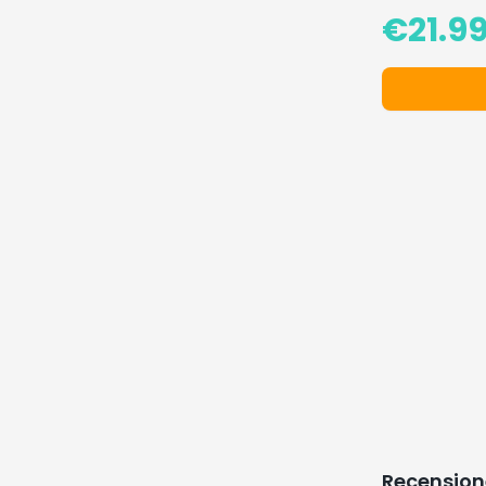
€
21.9
Recension