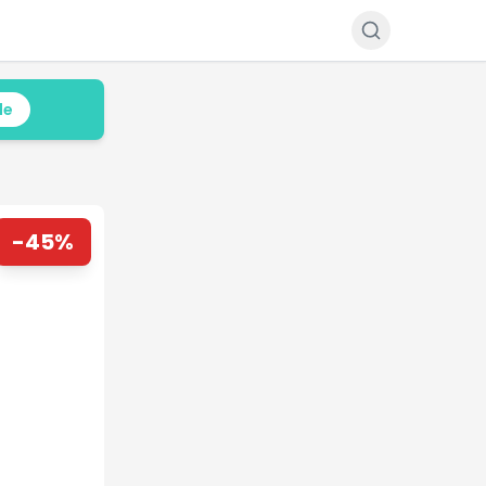
le
-
45
%