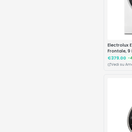
Electrolux 
Frontale, 9
Manager, 
€
379.00
-
Motore Inve
Vedi su A
847x597x63
Classe A