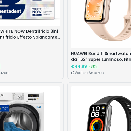
WHITE NOW Dentrifricio 3in1
entifricio Effetto Sbiancante
, Tecnologia Triple-Light™,
e Naturale, Rimozione
HUAWEI Band 11 Smartwatch,
licato sullo Smalto,
da 1.62" Super Luminoso, Fit
 Pezzi
Tracker HRV del Sonno Medio
€
44.99
-
31
%
Giorni, 5ATM Livello di Imper
mazon
Vedi su Amazon
Activity Tracker per il Bene
Emotivo, Beige