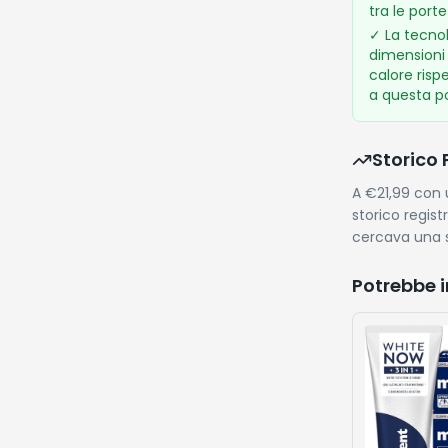
tra le porte
✓
La tecno
dimensioni
calore rispe
a questa p
Storico 
A €21,99 con u
storico regis
cercava una s
Potrebbe i