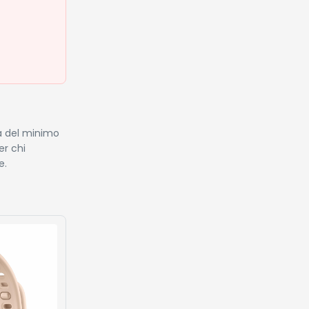
ta del minimo
er chi
e.