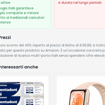
 attive
e durata nel lungo periodo
logia GaN garantisce
 più compatte e minore
tto ai tradizionali caricatori
otenza
Prezzi
no sconto del 45% rispetto al prezzo di listino di €39,99, si trat
trato per questo prodotto su Amazon. È un'occasione concreta p
tazione di ricarica multi-porta GaN senza spendere cifre elevat
nteressarti anche