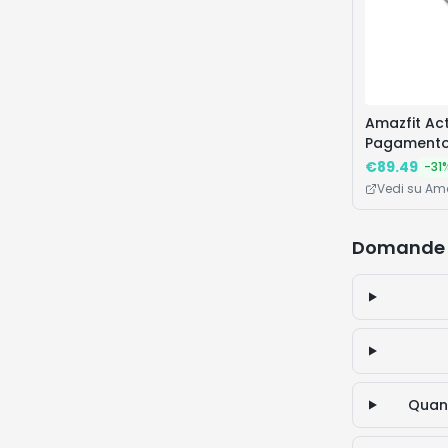
Amazfit Ac
Pagamento 
GPS e Mappe
€
89.49
-
31
Giorni, 160
Vedi su A
Resistente
e iPhone
Domande 
Quan