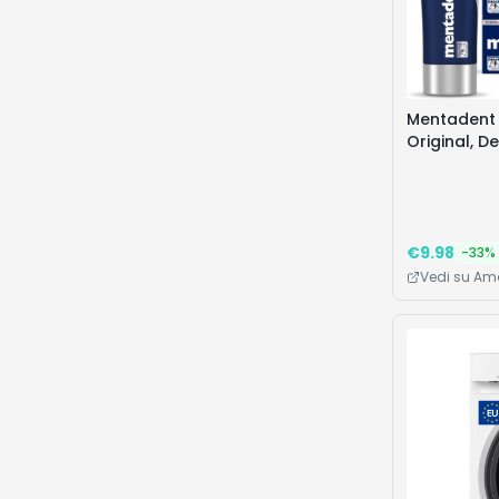
Mentadent 
Original, D
Rapido 75ml
96% Origin
Macchie, De
Cofanetto 3
€
9.98
-
33
%
Vedi su A