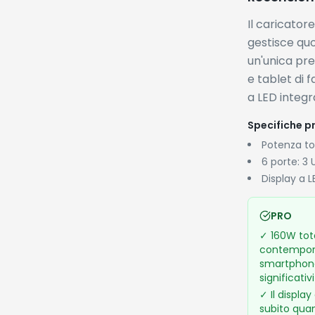
Il caricato
gestisce quo
un'unica pre
e tablet di f
a LED integ
Specifiche pr
Potenza to
6 porte: 3
Display a 
PRO
✓
160W tota
contempora
smartphon
significativ
✓
Il displa
subito quan