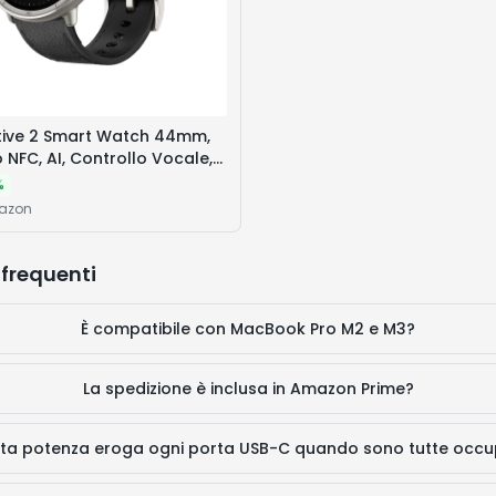
tive 2 Smart Watch 44mm,
NFC, AI, Controllo Vocale,
 Gratuite, Batteria da 10
%
+ Modalità Sportive,
mazon
 all'Acqua 5 ATM per Android
frequenti
È compatibile con MacBook Pro M2 e M3?
La spedizione è inclusa in Amazon Prime?
ta potenza eroga ogni porta USB-C quando sono tutte occ