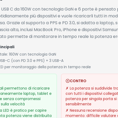
re USB C da 160W con tecnologia GaN e 6 porte è pensato 
tidianamente più dispositivi e vuole ricaricarli tutti in mo
sa. Grazie al supporto a PPS e PD 3.0, si adatta a laptop
ascia alta, inclusi MacBook Pro, iPhone e dispositivi Samsung
rato permette di monitorare in tempo reale la potenza er
incipali
tale: 160W con tecnologia GaN
 USB-C (con PD 3.0 e PPS) + 3 USB-A
LED per monitoraggio della potenza in tempo reale
CONTRO
li permettono di ricaricare
✗
La potenza si suddivide tra
neamente laptop, tablet e
con tutti i dispositivi collegati
e senza compromessi
potenza per singola porta si
i sulla velocità
sensibilmente
y a LED è pratico per capire
✗
Nessuna recensione dispon
ta potenza viene distribuita
momento: difficile valutare a