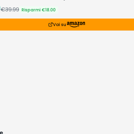
9
€
39.99
Risparmi €
18.00
Vai su
e