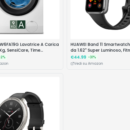
EW6FA19G Lavatrice A Carica
HUAWEI Band 11 Smartwatch,
 Kg, SensiCare, Time
da 1.62" Super Luminoso, Fit
Programma Hygiene/Rapido,
Tracker HRV del Sonno Medio
€
44.99
42
%
-
31
%
rter+, Prosense,
Giorni, 5ATM Livello di Imper
mazon
Vedi su Amazon
6 mm, Colore Bianco,
Activity Tracker per il Bene
Emotivo, Nero