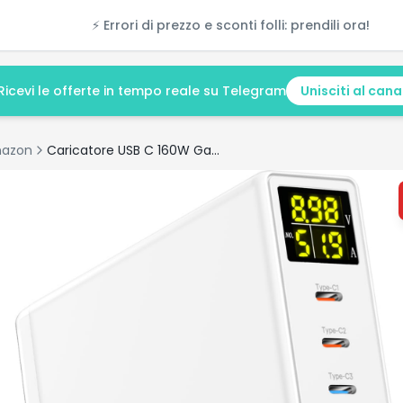
⚡ Errori di prezzo e sconti folli: prendili ora!
Ricevi le offerte in tempo reale su Telegram
Unisciti al cana
azon
Caricatore USB C 160W GaN 6 porte – Recensione e offerta