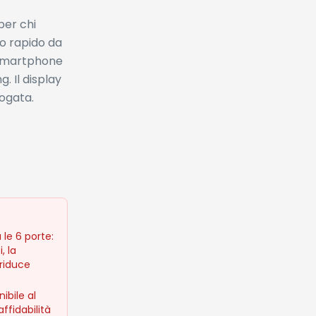
per chi
do rapido da
, smartphone
. Il display
ogata.
 le 6 porte:
, la
 riduce
ibile al
ffidabilità