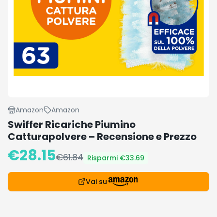
Amazon
Amazon
Swiffer Ricariche Piumino
Catturapolvere – Recensione e Prezzo
€
28.15
€
61.84
Risparmi €
33.69
Vai su