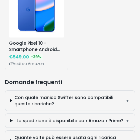
Google Pixel 10 -
Smartphone Android
sbloccato con Gemini,
€
549.00
-
39
%
tripla fotocamera
Vedi su Amazon
posteriore avanzata,
autonomia di 24 ore e
display Actua 6,3" - blu
Domande frequenti
indaco, 128GB
Con quale manico Swiffer sono compatibili
▼
queste ricariche?
La spedizione è disponibile con Amazon Prime?
▼
Quante volte può essere usata ogni ricarica