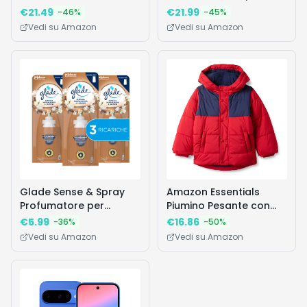
Catturapolvere Per
Piumini, Cattura e
€
21.49
€
21.99
-
46
%
-
45
%
Scopa E 3 Pezzi Ricambi
Intrappola Polvere e
Vedi su Amazon
Vedi su Amazon
Panni Lavapavimenti,
Sporco, Raggiunge I
Per Catturare E
Punti più Difficili della
Intrappolare 3 Volte Più
Casa, Maxi Formato
Polvere, Sporco E Peli Di
Una Scopa Tradizionale
Glade Sense & Spray
Amazon Essentials
Profumatore per
Piumino Pesante con
Ambienti con Oli
Cappuccio Bambini e
€
5.99
€
16.86
-
36
%
-
50
%
Essenziali e Sensore di
Ragazzi, Blu Marino
Vedi su Amazon
Vedi su Amazon
Movimento, Fragranza
Rosso Color Block, 10
Gelsomino e Sandalo di
Anni
Bali, 3 Ricariche