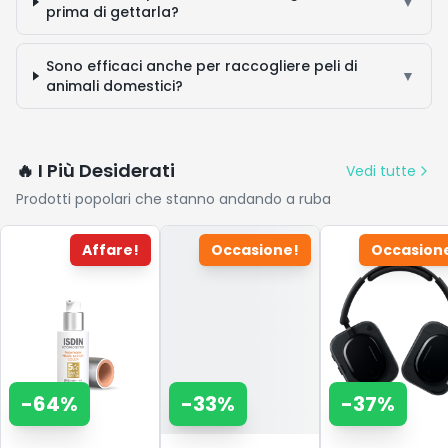
▼
prima di gettarla?
Sono efficaci anche per raccogliere peli di
▼
animali domestici?
🔥 I Più Desiderati
Vedi tutte
Prodotti popolari che stanno andando a ruba
Affare!
Occasione!
Occasion
-
64
%
-
33
%
-
37
%