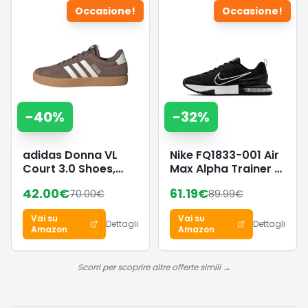
Occasione!
Occasione!
-
40
%
-
32
%
adidas Donna VL
Nike FQ1833-001 Air
Court 3.0 Shoes,
Max Alpha Trainer 6
Earth Strata/Chalk
Uomo, Black/White-
42.00
€
61.19
€
70.00
€
89.99
€
White/Gum 3, 44 EU
Black EU 40.5
Vai su
Vai su
Dettagli
Dettagli
Amazon
Amazon
Scorri per scoprire altre offerte simili →