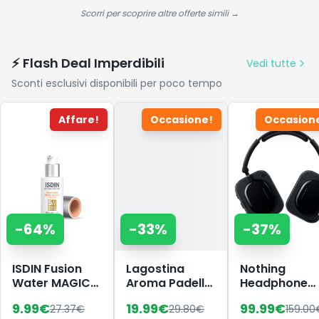
XS
Viaggio
Scorri per scoprire altre offerte simili →
Premium |
Confezione da
2 Spazzolini
⚡ Flash Deal Imperdibili
Vedi tutte
Sconti esclusivi disponibili per poco tempo
Affare!
Occasione!
Occasion
-
64
%
-
33
%
-
37
%
ISDIN Fusion
Lagostina
Nothing
Water MAGIC
Aroma Padella
Headphone
Repair Color
Antiaderente,
(a) Cuffie
9.99
€
19.99
€
99.99
€
27.37
€
29.80
€
159.00
SPF 50 (50 ml)
in Alluminio
Wireless Ove