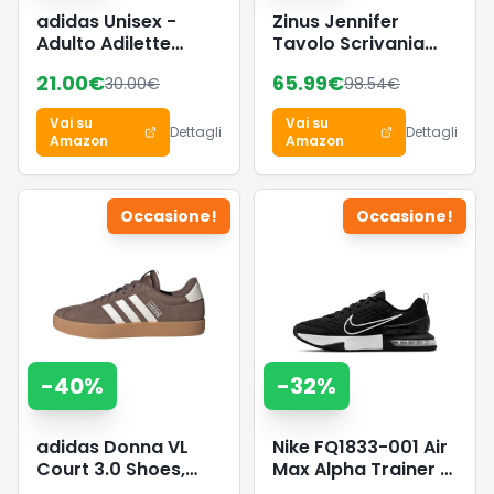
adidas Unisex -
Zinus Jennifer
Adulto Adilette
Tavolo Scrivania
Lumia Slides Sandal,
160 x 61 x 74 cm -
21.00
€
65.99
€
30.00
€
98.54
€
Distilled Pink/crystal
Scrivania Ufficio
white/dash grey,
Multiuso in Metallo e
Vai su
Vai su
40.5 EU
Legno - Facile da
Dettagli
Dettagli
Amazon
Amazon
Montare - Marrone
Espresso Scuro
Occasione!
Occasione!
-
40
%
-
32
%
adidas Donna VL
Nike FQ1833-001 Air
Court 3.0 Shoes,
Max Alpha Trainer 6
Earth Strata/Chalk
Uomo, Black/White-