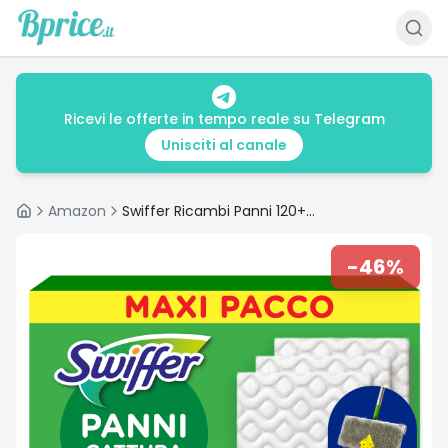
Ricevi le offerte in tempo reale su Telegram
Unisciti al canale
Amazon
Swiffer Ricambi Panni 120+3 Pezzi: recensione e prezzo
Home
-
46
%