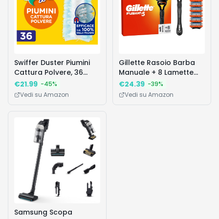
Superficiali
Swiffer Duster Piumini
Gillette Rasoio Barba
Cattura Polvere, 36
Manuale + 8 Lamette
Piumini, Cattura e
Gillette Fusion 5,
€
21.99
€
24.39
-
45
%
-
39
%
Intrappola Polvere e
LAMETTE DA BARBA Di
Vedi su Amazon
Vedi su Amazon
Sporco, Raggiunge I
Ricambio a 5 Lame e
Punti più Difficili della
Rasoio Manuale Fusion
Casa, Maxi Formato
5, Rasatura Scorrevole
con Striscia Lubrificante
Samsung Scopa