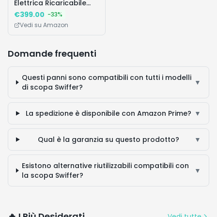
Elettrica Ricaricabile
VS70H25WLG/WA Jet
€
399.00
-
33
%
85S Pet, Aspirapolvere
Vedi su Amazon
Senza Filo, Forza
Aspirante 250W,
Potenza Massima 770W,
Domande frequenti
Motore Hexajet, Filtro
HEPA, Autonomia Fino a
Questi panni sono compatibili con tutti i modelli
60 Min, Satin Greige
▼
di scopa Swiffer?
La spedizione è disponibile con Amazon Prime?
▼
Qual è la garanzia su questo prodotto?
▼
Esistono alternative riutilizzabili compatibili con
▼
la scopa Swiffer?
🔥 I Più Desiderati
Vedi tutte