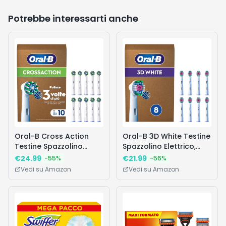
Potrebbe interessarti anche
Oral-B Cross Action
Oral-B 3D White Testine
Testine Spazzolino
Spazzolino Elettrico,
Elettrico, Confezione da
Confezione da 8
€
24.99
€
21.99
-
55
%
-
56
%
10 Testine di Ricambio
Testine di Ricambio per
Vedi su Amazon
Vedi su Amazon
per Spazzolino Elettrico
Spazzolino Elettrico
Oral B, Setole Angolate
Oral B, Sbiancanti, Con
che si Adattano a ogni
Esclusiva Coppetta
Dente per una Pulizia
Lucidante per
Profonda
Rimuovere le Macchie