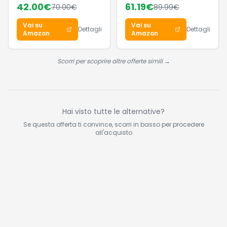
42.00
€
61.19
€
70.00
€
89.99
€
White/Gum 3, 44 EU
Black EU 40.5
Vai su
Vai su
Dettagli
Dettagli
Amazon
Amazon
Scorri per scoprire altre offerte simili →
Hai visto tutte le alternative?
Se questa offerta ti convince, scorri in basso per procedere
all'acquisto