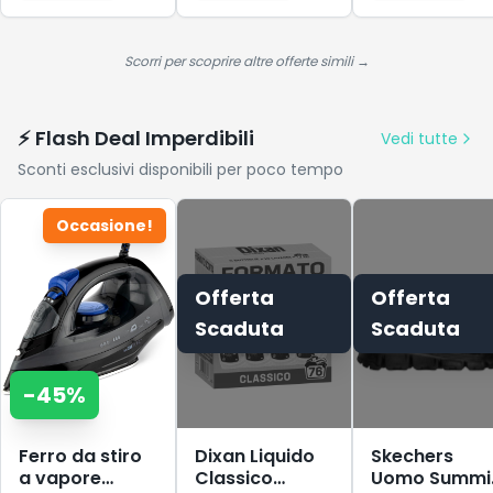
grey, 40.5 EU
Metallo e
Legno - Facile
da Montare -
Scorri per scoprire altre offerte simili →
Marrone
Espresso Scuro
⚡ Flash Deal Imperdibili
Vedi tutte
Sconti esclusivi disponibili per poco tempo
Occasione!
Offerta
Offerta
Scaduta
Scaduta
-
45
%
Ferro da stiro
Dixan Liquido
Skechers
a vapore
Classico
Uomo Summi