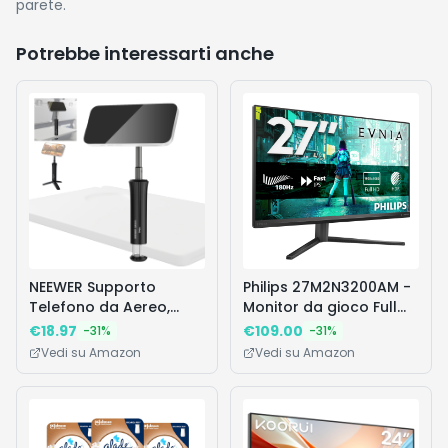
parete.
Potrebbe interessarti anche
NEEWER Supporto
Philips 27M2N3200AM -
Telefono da Aereo,
Monitor da gioco Full
Treppiede Smartphone
HD da 27 pollici, 180 Hz,
€
18.97
€
109.00
-
31
%
-
31
%
Magnetico da Tavolo
1ms GtG, FreeSync
Vedi su Amazon
Vedi su Amazon
Selfie Stick Portatile
Prem., G-Sync comp.
Accessori Viaggio
(1920x1080, 2x HDMI,
Essenziale Compatibile
DisplayPort)
con MagSafe iPhone
nero/grigio
Samsung Android per