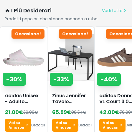
🔥 I Più Desiderati
Vedi tutte
Prodotti popolari che stanno andando a ruba
Occasione!
Occasione!
Occasion
-
30
%
-
33
%
-
40
%
adidas Unisex
Zinus Jennifer
adidas Donn
- Adulto
Tavolo
VL Court 3.0
Adilette Lumia
Scrivania 160 x
Shoes, Earth
21.00
€
65.99
€
42.00
€
30.00
€
98.54
€
70.00
Slides Sandal,
61 x 74 cm -
Strata/Chalk
Distilled
Scrivania
White/Gum 3
Vai su
Vai su
Vai su
Pink/crystal
Ufficio
44 EU
Dettagli
Dettagli
Det
Amazon
Amazon
Amazon
white/dash
Multiuso in