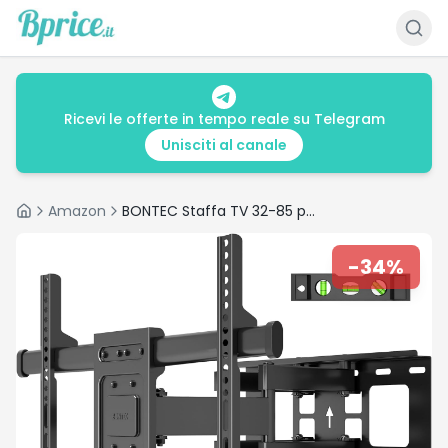
Ricevi le offerte in tempo reale su Telegram
Unisciti al canale
Amazon
BONTEC Staffa TV 32-85 pollici: recensione e offerta al minimo storico
Home
-
34
%