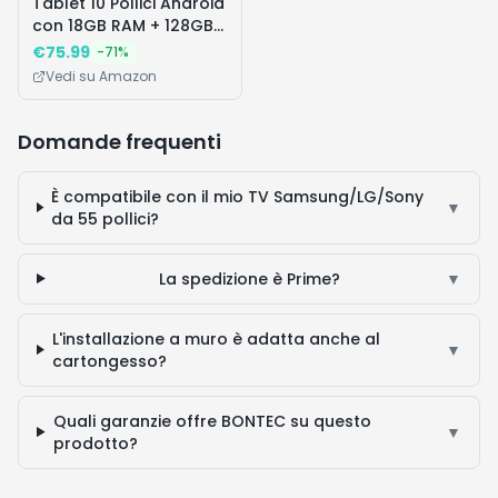
Tablet 10 Pollici Android
con 18GB RAM + 128GB
ROM(TF 1TB), HD Tablet
€
75.99
-
71
%
con 5G Wi-Fi 6,
Vedi su Amazon
Widevine L1, Octa-Core
1.8 GHz, USB-C, BT 5.0,
6000mAh,Custodia,
Domande frequenti
Nero
È compatibile con il mio TV Samsung/LG/Sony
▼
da 55 pollici?
La spedizione è Prime?
▼
L'installazione a muro è adatta anche al
▼
cartongesso?
Quali garanzie offre BONTEC su questo
▼
prodotto?