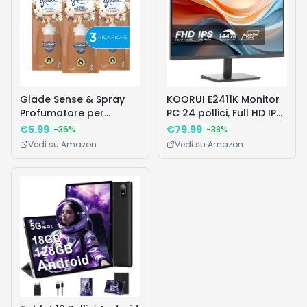
Riprese Video, TP016
Glade Sense & Spray
KOORUI E2411K Monitor
Profumatore per
PC 24 pollici, Full HD IPS
Ambienti con Oli
144HZ, 5ms, 1920x1080,
€
5.99
€
79.99
-
36
%
-
38
%
Essenziali e Sensore di
Schermo PC HDMI1.4 e
Vedi su Amazon
Vedi su Amazon
Movimento, Fragranza
VGA, VESA 100x100 mm,
Gelsomino e Sandalo di
Adaptive Sync,
Bali, 3 Ricariche
Inclinazione Regolabile,
Pannello ultra Sottile