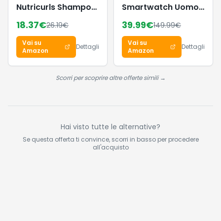
Nutricurls Shampoo
Smartwatch Uomo
per capelli ricci
Donna, 1.85"
18.37
€
39.99
€
26.19
€
149.99
€
1000ml
Orologio Fitness
con Chiamate
Vai su
Vai su
Bluetooth e
Dettagli
Dettagli
Amazon
Amazon
Notifiche, 140+ Modi
Sportivi con
Contapassi, SpO2,
Scorri per scoprire altre offerte simili →
Cardiofrequenzimetro
da Polso, Sonno,
IP68 per Android iOS
Hai visto tutte le alternative?
Se questa offerta ti convince, scorri in basso per procedere
all'acquisto