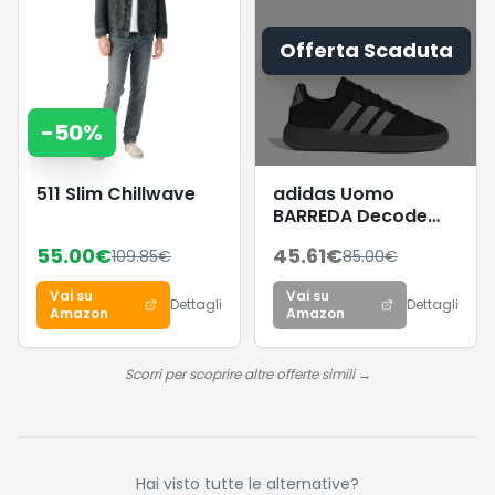
Offerta Scaduta
-
50
%
511 Slim Chillwave
adidas Uomo
BARREDA Decode
Shoes, Core
55.00
€
45.61
€
109.85
€
85.00
€
Black/Lucid
Aquamarine/GUM5,
Vai su
Vai su
38 EU
Dettagli
Dettagli
Amazon
Amazon
Scorri per scoprire altre offerte simili →
Hai visto tutte le alternative?