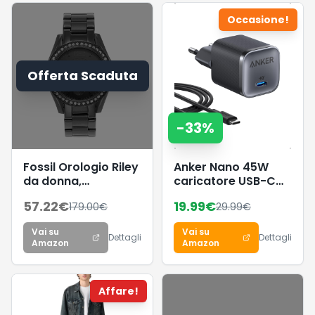
Occasione!
Offerta Scaduta
-
33
%
Fossil Orologio Riley
Anker Nano 45W
da donna,
caricatore USB-C
movimento al
compatto e
57.22
€
19.99
€
179.00
€
29.99
€
quarzo
pieghevole
multifunzione,
Vai su
Vai su
cassa in acciaio
Dettagli
Dettagli
Amazon
Amazon
inossidabile nera da
38 mm con
bracciale in acciaio
Affare!
inossidabile, ES4519