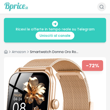
Ricevi le offerte in tempo reale su Telegram
Unisciti al canale
Amazon
Smartwatch Donna Oro Rosa – Recensione e Offerta al Minimo Storico
Home
-
72
%