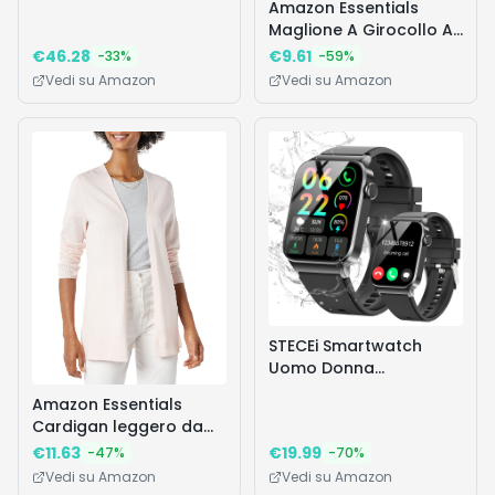
Amazon Essentials
1.32", 11 giorni di
Maglione A Girocollo A
autonomia, Chiamate
Coste Leggero A
€
46.28
€
9.61
-
33
%
-
59
%
Bluetooth con riduzione
Manica Lunga
Vedi su Amazon
Vedi su Amazon
del rumore tramite AI e
(Disponibile in Taglie
Multisistema GPS
Forti) Donna, Bordeaux,
integrato - Blu
S
STECEi Smartwatch
Uomo Donna
Rispondi/Effettua
Amazon Essentials
Chiamate, 1.85"
Cardigan leggero da
Orologio Smartwatch
donna aperto sul
€
11.63
€
19.99
-
47
%
-
70
%
con 113 Sportivo,
davanti (disponibile in
Vedi su Amazon
Vedi su Amazon
Impermeabil IP68
taglie forti), rosa