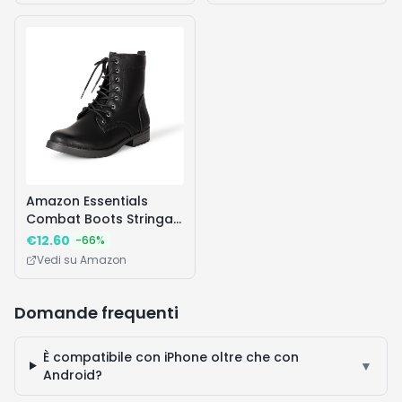
Sportivo Smart Watch
pallido, M
con
Contapassi/Sonno/Cardiofr
Fitness Watch Nero
Amazon Essentials
Combat Boots Stringati
Donna, Nero, 35 EU
€
12.60
-
66
%
Vedi su Amazon
Domande frequenti
È compatibile con iPhone oltre che con
▼
Android?