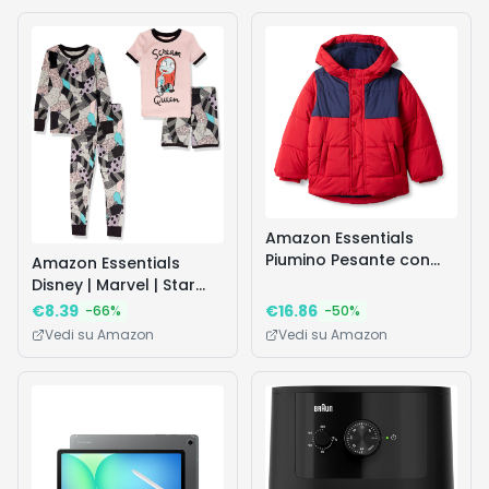
Amazon Essentials
Piumino Pesante con
Amazon Essentials
Cappuccio Bambini e
Disney | Marvel | Star
Ragazzi, Blu Marino
Wars Set Pigiama
€
8.39
€
16.86
-
66
%
-
50
%
Rosso Color Block, 10
Bambine e Ragazze,
Vedi su Amazon
Vedi su Amazon
Anni
Nightmare Scream
Queen, 3 Anni