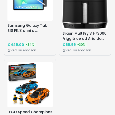
Samsung Galaxy Tab
S10 FE, 3 anni di
Braun MultiFry 3 HF3000
garanzia, Tablet
Friggitrice ad Aria da
Android, Display 10.9"
4,3L, Forno ad Aria con
€
449.00
€
69.99
-
34
%
-
30
%
LCD, Wifi, RAM 12GB,
Controllo della
Vedi su Amazon
Vedi su Amazon
256GB, 8.000 mAh, S
Temperatura 80-200°,
Pen, Android 15, IP68,
Tecnologia RealAir,
Gray [Versione
Timer 60', 12 Programmi
italiana]
Preimpostati, Controllo
Touch, 1500W, Nero
Opaco
LEGO Speed Champions