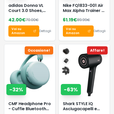
adidas Donna VL
Nike FQ1833-001 Air
Court 3.0 Shoes,
Max Alpha Trainer 6
Earth Strata/Chalk
Uomo, Black/White-
42.00
€
61.19
€
70.00
€
89.99
€
White/Gum 3, 44 EU
Black EU 40.5
Vai su
Vai su
Dettagli
Dettagli
Amazon
Amazon
Occasione!
Affare!
-
32
%
-
63
%
CMF Headphone Pro
Shark STYLE iQ
- Cuffie Bluetooth
Asciugacapelli e
Over-Ear Wireless –
Styler per Capelli a