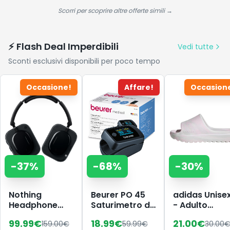
profondo per
Antinvecchi
capelli secchi,
| Uso
Scorri per scoprire altre offerte simili →
trattati e
Quotidiano
colorati,
districa e
⚡ Flash Deal Imperdibili
Vedi tutte
lascia la
Sconti esclusivi disponibili per poco tempo
chioma
morbida e
liscia, 1L
Occasione!
Affare!
Occasion
-
37
%
-
68
%
-
30
%
Nothing
Beurer PO 45
adidas Unise
Headphone
Saturimetro da
- Adulto
(a) Cuffie
dito
Adilette Lumi
99.99
€
18.99
€
21.00
€
159.00
€
59.99
€
30.00
Wireless Over
Professionale
Slides Sandal