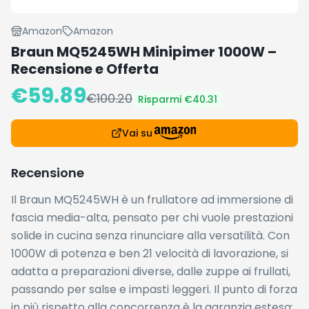
Amazon
Amazon
Braun MQ5245WH Minipimer 1000W –
Recensione e Offerta
€
59.89
€
100.20
Risparmi €
40.31
Vai su
Recensione
Il Braun MQ5245WH è un frullatore ad immersione di
fascia media-alta, pensato per chi vuole prestazioni
solide in cucina senza rinunciare alla versatilità. Con
1000W di potenza e ben 21 velocità di lavorazione, si
adatta a preparazioni diverse, dalle zuppe ai frullati,
passando per salse e impasti leggeri. Il punto di forza
in più rispetto alla concorrenza è la garanzia estesa: