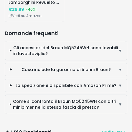
Lamborghini Revuelto e
Huracán STO - Modellini
€
29.99
-
40
%
di Auto da Corsa -
Vedi su Amazon
Macchine Giocattolo
con 2 Minifigure dei
Piloti - Regalo di
Domande frequenti
Compleanno per
Bambini da 10 Anni in su
Gli accessori del Braun MQ5245WH sono lavabili
- 77238
▼
in lavastoviglie?
Cosa include la garanzia di 5 anni Braun?
▼
La spedizione è disponibile con Amazon Prime?
▼
Come si confronta il Braun MQ5245WH con altri
▼
minipimer nella stessa fascia di prezzo?