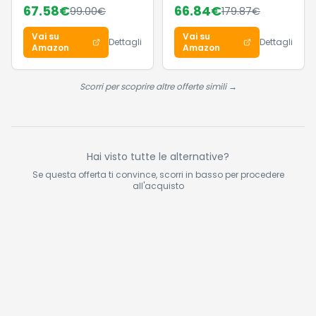
67.58
€
66.84
€
99.00
€
179.87
€
Fino a 100h di
Ioni 3 in 1, con
Batteria, Hi-Res con
Spazzola, Diffusore
Vai su
Vai su
LDAC, Audio
per Ricci e
Dettagli
Dettagli
Amazon
Amazon
Spaziale, con
Concentratore,
Cancellazione
Asciugatura Veloce,
Attiva del Rumore –
Senza Danni,
Scorri per scoprire altre offerte simili →
Verde Chiaro
Impostazioni
Automatiche,
Nero/Oro Rosa,
HD120EU
Hai visto tutte le alternative?
Se questa offerta ti convince, scorri in basso per procedere
all'acquisto