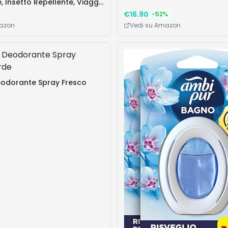
, Insetto Repellente, Viaggi
 Zone Infestate, Protezione
€
16.90
-
52
%
re, Contro Zanzare che
mazon
Vedi su Amazon
asmettere Dengue e
Confezione da 100ml
eodorante Spray Fresco