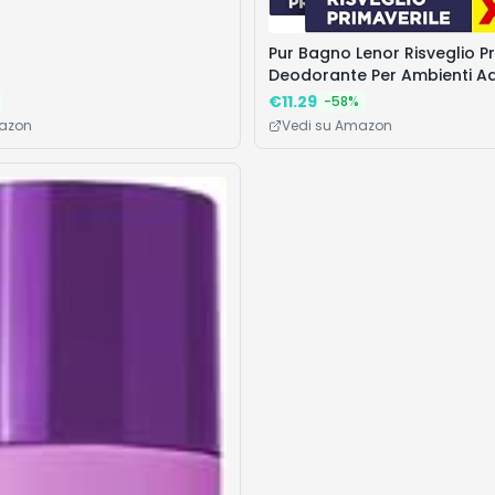
Pur Bagno Lenor Risveglio Pr
Deodorante Per Ambienti Ad
Continua
€
11.29
-
58
%
mazon
Vedi su Amazon