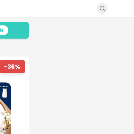
le
-
36
%