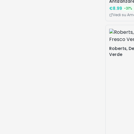
Antizanzare
Tropicali e
€
8.99
-
31
%
fino a 10 o
Vedi su A
Possono Tr
Malaria, 1 
Roberts, D
Verde