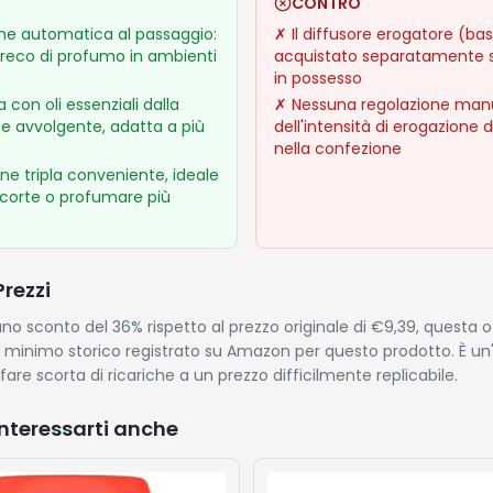
CONTRO
one automatica al passaggio:
✗
Il diffusore erogatore (ba
reco di profumo in ambienti
acquistato separatamente s
in possesso
 con oli essenziali dalla
✗
Nessuna regolazione man
e avvolgente, adatta a più
dell'intensità di erogazione 
nella confezione
ne tripla conveniente, ideale
scorte o profumare più
Prezzi
no sconto del 36% rispetto al prezzo originale di €9,39, questa o
l minimo storico registrato su Amazon per questo prodotto. È u
are scorta di ricariche a un prezzo difficilmente replicabile.
nteressarti anche