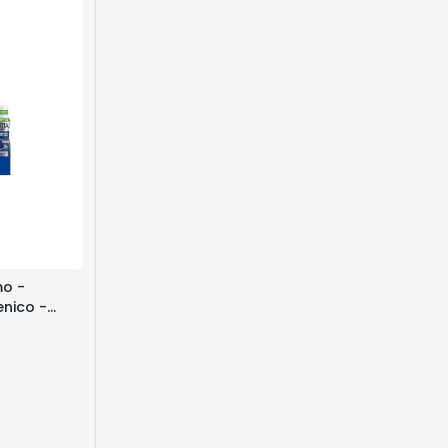
mo -
enico -
one da 6 x