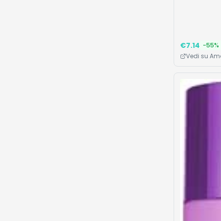
€
7.14
-
55
%
Vedi su A