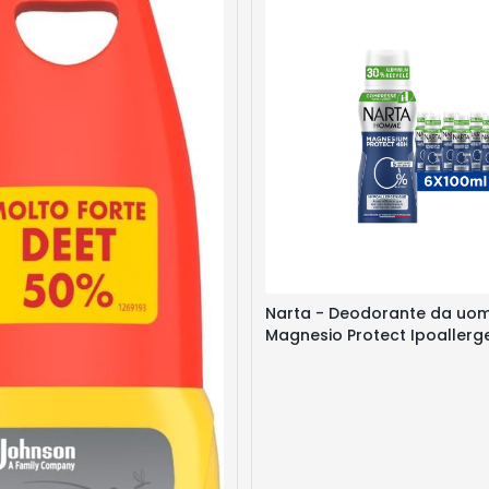
Narta - Deodorante da uo
Magnesio Protect Ipoallerg
Spray compresso - Confezi
100 ml