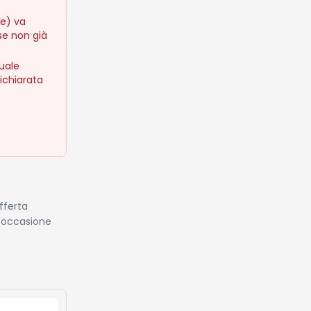
se) va
e non già
uale
dichiarata
fferta
n'occasione