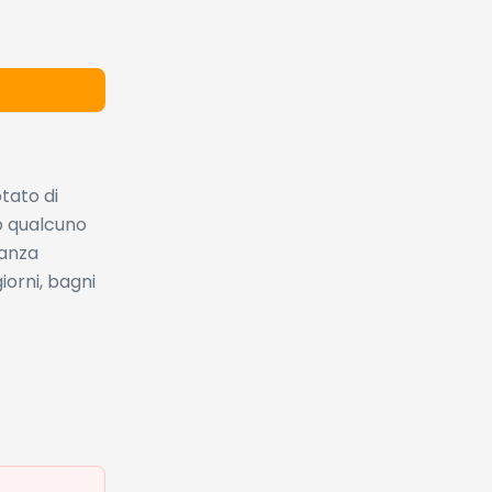
tato di
o qualcuno
ranza
iorni, bagni