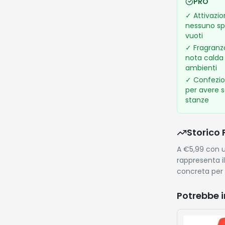
PRO
✓
Attivazi
nessuno sp
vuoti
✓
Fragranza
nota calda 
ambienti
✓
Confezio
per avere 
stanze
Storico 
A €5,99 con u
rappresenta i
concreta per f
Potrebbe i