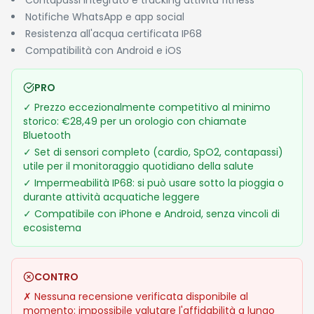
✗
Disponibile solo nella colorazione rosa, senza
alternative cromatiche per chi preferisce tonalità più
neutre
Storico Prezzi
Il prezzo attuale di €28,49 rappresenta il minimo storico
registrato per questo prodotto, con uno sconto dell'80%
rispetto al prezzo di listino di €139,99. Si tratta di
un'opportunità decisamente fuori dalla norma per uno
smartwatch con queste funzionalità, e difficilmente il
prezzo tornerà così basso in tempi brevi.
Potrebbe interessarti anche