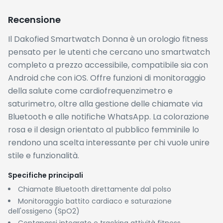
Notifiche WhatsApp e app social
Resistenza all'acqua certificata IP68
Compatibilità con Android e iOS
PRO
✓
Prezzo eccezionalmente competitivo al minimo
storico: €28,49 per un orologio con chiamate
Bluetooth
✓
Set di sensori completo (cardio, SpO2, contapassi)
utile per il monitoraggio quotidiano della salute
✓
Impermeabilità IP68: si può usare sotto la pioggia o
durante attività acquatiche leggere
✓
Compatibile con iPhone e Android, senza vincoli di
ecosistema
CONTRO
✗
Nessuna recensione verificata disponibile al
momento: impossibile valutare l'affidabilità a lungo
termine basandosi sull'esperienza di altri acquirenti