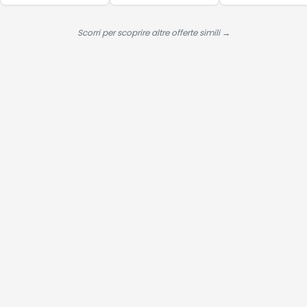
chioma morbida e
liscia, 1L
Hai visto tutte le alternative?
Se questa offerta ti convince, scorri in basso per procedere
all'acquisto