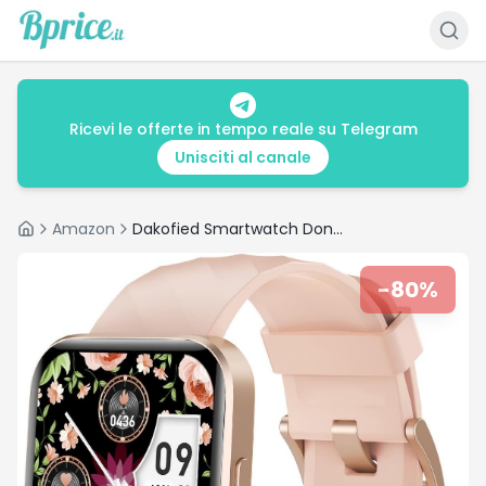
Ricevi le offerte in tempo reale su Telegram
Unisciti al canale
Amazon
Dakofied Smartwatch Donna Rosa: recensione e prezzo minimo storico
Home
-
80
%