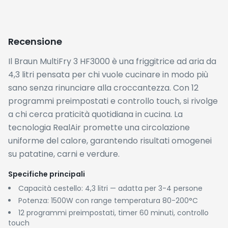
calda
Colore: Nero Opaco
PRO
✓
Prezzo attuale al minimo storico: ottimo rapporto
qualità/prezzo per un brand affidabile come Braun
✓
12 programmi preimpostati semplificano la cottura
anche per utenti meno esperti
✓
Ampia gamma di temperatura (80-200°C)
permette di cucinare alimenti molto diversi, dallo
scongelamento alla grigliatura
CONTRO
✗
Disponibile solo nella colorazione Nero Opaco, senza
alternative cromatiche
✗
Prodotto di recente introduzione senza ancora
recensioni verificate su Amazon: difficile valutarne
l'affidabilità nel lungo periodo