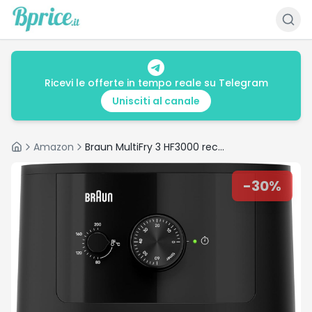
Ricevi le offerte in tempo reale su Telegram
Unisciti al canale
Amazon
Braun MultiFry 3 HF3000 recensione: friggitrice ad aria 4,3L
Home
-
30
%