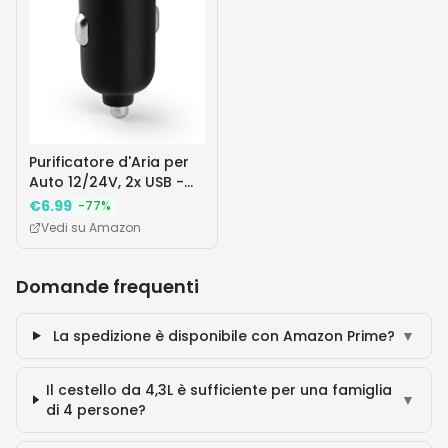
Come si confronta con altri modelli Braun o con
▼
alternative simili nella stessa fascia?
🔥 I Più Desiderati
Vedi tutte
Prodotti popolari che stanno andando a ruba
Affare!
Affar
Offerta
Scaduta
-
84
%
-
64
%
Haribo
Sebastian
ISDIN Fusion