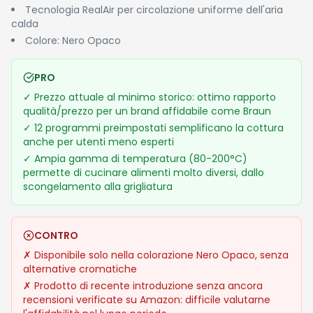
Storico Prezzi
Il Braun MultiFry 3 HF3000 è attualmente al suo minimo
storico su Amazon: €69,99 rispetto al prezzo di listino di
€99,99, con uno sconto del 30%. Si tratta di un'opportunità
concreta, soprattutto considerando che non si registrano
precedenti prezzi più bassi per questo modello.
Potrebbe interessarti anche
Aria Portatile per Auto
8000mAh, 150PSI
Gonfiatore Elettrico a
Doppia
Cecotec Spazzola