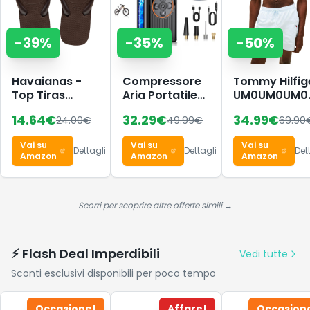
-
39
%
-
35
%
-
50
%
Havaianas -
Compressore
Tommy Hilfig
Top Tiras
Aria Portatile
UM0UM0UM0
Donna,
Auto
Costume da
14.64
€
32.29
€
34.99
€
24.00
€
49.99
€
69.90
Infradito
8000mAh,
Bagno da
150PSI Pompa
Uomo, Taglia
Vai su
Vai su
Vai su
per Bicicletta a
M, con
Dettagli
Dettagli
Det
Amazon
Amazon
Amazon
Doppia
Coulisse e
Alimentazione
Tasca con
con Display
Cerniera, Blu,
Digitale e Luce
XS
Scorri per scoprire altre offerte simili →
LED, 4 Ugelli
Diversi,
Spegnimento
⚡ Flash Deal Imperdibili
Vedi tutte
Automatico
Sconti esclusivi disponibili per poco tempo
per Auto, Moto,
Bici, Palloni
Occasione!
Affare!
Occasion