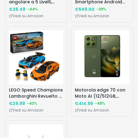
angolare a 5 Livelli,
Smartphone Android
libreria ad Angolo,
sbloccato con Gemini,
€
28.49
€
549.00
-
44
%
-
39
%
Mobile Multiuso per
tripla fotocamera
Vedi su Amazon
Vedi su Amazon
Soggiorno, Camera da
posteriore avanzata,
Letto, Ufficio, Stile
autonomia di 24 ore e
Industriale, Marrone
display Actua 6,3" - blu
Rustico e Nero LLS801B01
indaco, 128GB
LEGO Speed Champions
Motorola edge 70 con
Lamborghini Revuelto e
Moto AI (12/512GB,
Huracán STO - Modellini
Tripla fotocamera da
€
29.99
€
414.99
-
40
%
-
48
%
di Auto da Corsa -
50MP+flicker sensor,
Vedi su Amazon
Vedi su Amazon
Macchine Giocattolo
selfie 50MP, 4800mAh
con 2 Minifigure dei
Silicon-Carbon, Display
Piloti - Regalo di
6.67" Super HD 120Hz,
Compleanno per
Android 16), PANTONE