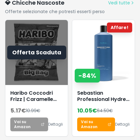
💎 Chicche Nascoste
Vedi tutte
Pulsossimetro
Offerte selezionate che potresti esserti perso
con
Spegnimento
Automatico
Affare!
Offerta Scaduta
-
84
%
Haribo Coccodri
Sebastian
Frizz | Caramelle
Professional Hydre
Gommose Frizzanti,
Intensely Hydrating
5.17
€
10.05
€
10.99
€
64.50
€
Gusto Frutta, Ideali
Conditioner –
per Feste, 1 Kg
Balsamo idratante
Vai su
Vai su
profondo per
Dettagli
Dettagli
Amazon
Amazon
capelli secchi,
trattati e colorati,