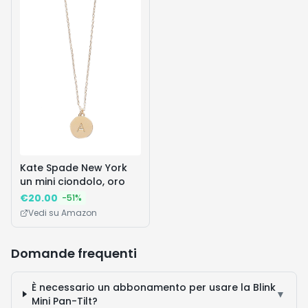
Bambini da 10 Anni in su
Bronze Green
- 77238
Kate Spade New York
un mini ciondolo, oro
€
20.00
-
51
%
Vedi su Amazon
Domande frequenti
È necessario un abbonamento per usare la Blink
▼
Mini Pan-Tilt?