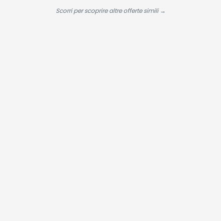
Hai visto tutte le alternative?
Se questa offerta ti convince, scorri in basso per procedere
all'acquisto