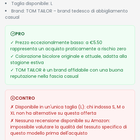
Storico Prezzi
Con uno sconto del 72% rispetto al prezzo originale di
€19.99, questo articolo tocca il suo minimo storico a soli
€5.50. Si tratta di un'occasione difficilmente ripetibile per
un capo firmato TOM TAILOR, che normalmente si colloca
in una fascia di prezzo media.
Potrebbe interessarti anche
Blackview Smartwatch
Uomo Donna, Effettua e