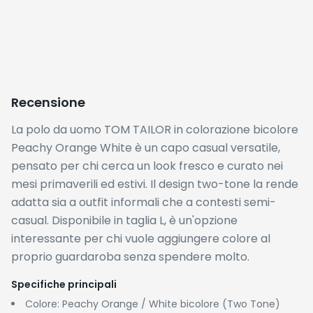
Brand: TOM TAILOR – brand tedesco di abbigliamento
casual
PRO
✓
Prezzo eccezionalmente basso: a €5.50
rappresenta un acquisto praticamente a rischio zero
✓
Colorazione bicolore originale e attuale, adatta alla
stagione estiva
✓
TOM TAILOR è un brand affidabile con una buona
reputazione nella fascia casual
CONTRO
✗
Disponibile in un'unica taglia (L): chi indossa S, M o
XL non ha alternative su questa offerta
✗
Nessuna recensione disponibile su Amazon:
impossibile valutare la qualità del tessuto specifico di
questo modello prima dell'acquisto