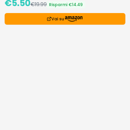
€
5.50
€
19.99
Risparmi €
14.49
Vai su
Recensione
La polo da uomo TOM TAILOR in colorazione bicolore
Peachy Orange White è un capo casual versatile,
pensato per chi cerca un look fresco e curato nei
mesi primaverili ed estivi. Il design two-tone la rende
adatta sia a outfit informali che a contesti semi-
casual. Disponibile in taglia L, è un'opzione
interessante per chi vuole aggiungere colore al
proprio guardaroba senza spendere molto.
Specifiche principali
Colore: Peachy Orange / White bicolore (Two Tone)
Taglia disponibile: L