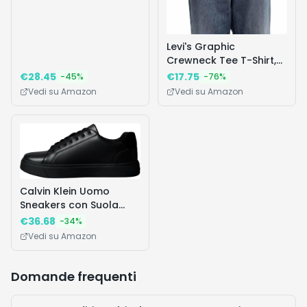
Come si comporta questa polo in termini di
▼
vestibilità per la taglia L?
È possibile restituire il prodotto se la taglia non
▼
va bene?
Questa polo è adatta anche per ambienti di
▼
lavoro informali (smart casual)?
🔥 I Più Desiderati
Vedi tutte
Prodotti popolari che stanno andando a ruba
Affare!
Occasione!
Occasion