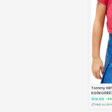
Tommy Hilf
KG0KG08974
(Vintage Ci
€
14.00
-
44
(Ciliegia Vi
Vedi su A