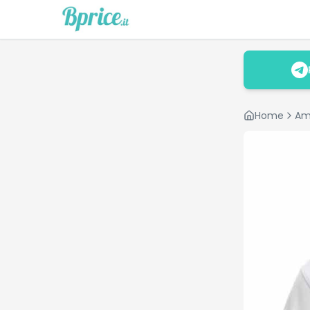
Home
Am