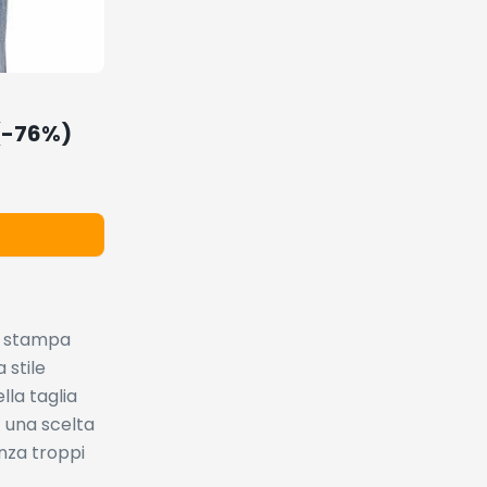
 (-76%)
on stampa
 stile
lla taglia
È una scelta
enza troppi