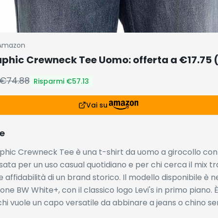
Amazon
raphic Crewneck Tee Uomo: offerta a €17.75
€
74.88
Risparmi €
57.13
Vai su
e
raphic Crewneck Tee è una t-shirt da uomo a girocollo c
sata per un uso casual quotidiano e per chi cerca il mix tra
affidabilità di un brand storico. Il modello disponibile è ne
ione BW White+, con il classico logo Levi's in primo piano. 
chi vuole un capo versatile da abbinare a jeans o chino s