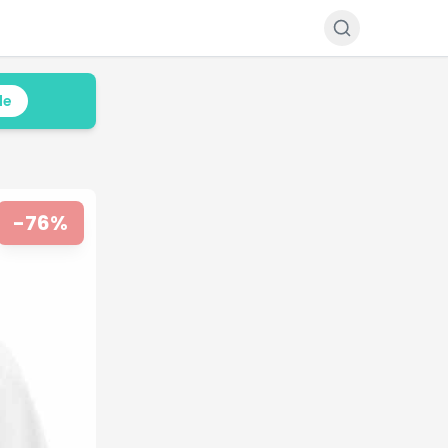
le
-
76
%