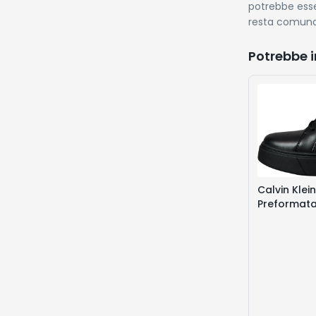
potrebbe esse
resta comunq
Potrebbe i
Calvin Kle
Preformata 
Nero (Tripl