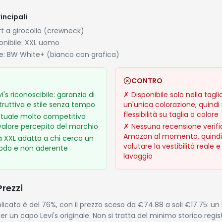
incipali
rt a girocollo (crewneck)
ponibile: XXL uomo
e: BW White+ (bianco con grafica)
CONTRO
i's riconoscibile: garanzia di
✗
Disponibile solo nella tagli
truttiva e stile senza tempo
un'unica colorazione, quind
flessibilità su taglia o colore
ttuale molto competitivo
 valore percepito del marchio
✗
Nessuna recensione verifi
Amazon al momento, quindi d
tà XXL adatta a chi cerca un
valutare la vestibilità reale e
odo e non aderente
lavaggio
Prezzi
licato è del 76%, con il prezzo sceso da €74.88 a soli €17.75: un
per un capo Levi's originale. Non si tratta del minimo storico regis