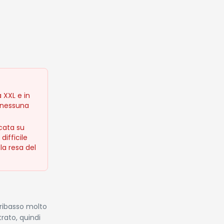
a XXL e in
i nessuna
cata su
ifficile
 la resa del
 ribasso molto
trato, quindi