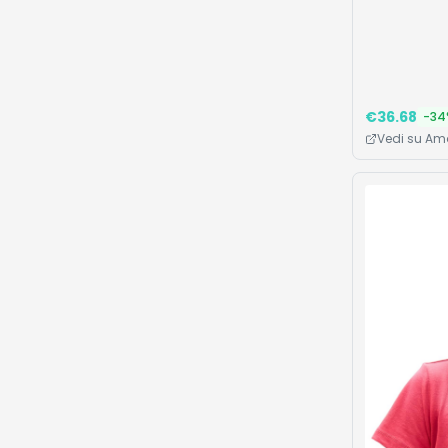
€
36.68
-
34
Vedi su A