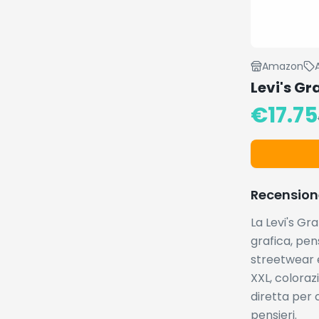
Amazon
Levi's G
€
17.75
Recension
La Levi's G
grafica, pen
streetwear e 
XXL, coloraz
diretta per 
pensieri.