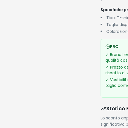
Specifiche pr
Tipo: T-shi
Taglia dis
Colorazion
PRO
✓
Brand Lev
qualità cos
✓
Prezzo a
rispetto al
✓
Vestibili
taglio com
Storico 
Lo sconto app
significativo 