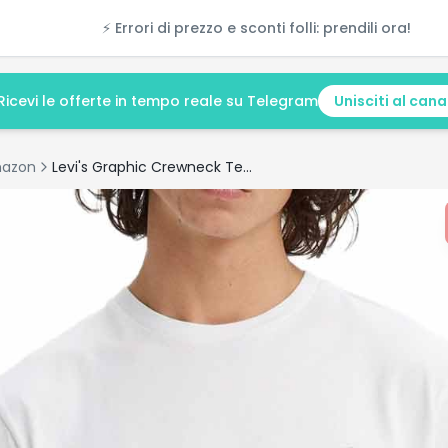
⚡ Errori di prezzo e sconti folli: prendili ora!
Ricevi le offerte in tempo reale su Telegram
Unisciti al cana
azon
Levi's Graphic Crewneck Tee Uomo: offerta a €17.75 (-76%)