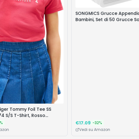
SONGMICS Grucce Appendia
Bambini, Set di 50 Grucce S
con Ganci Girevoli a 360° C
Rosa, in Velluto Antiscivolo 
Armadio Cameretta, Bianco
CRF027W01
iger Tommy Foil Tee SS
 S/S T-Shirt, Rosso
liegia), 14 Anni, Rosso
€
17.09
%
-
32
%
ntage), 14 Anni
mazon
Vedi su Amazon