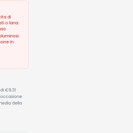
ita di
ti o lana:
uso
voluminosi
orre in
di €9.31
n'occasione
media della