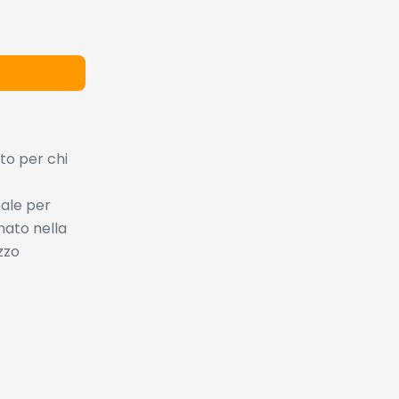
to per chi
eale per
nato nella
zzo