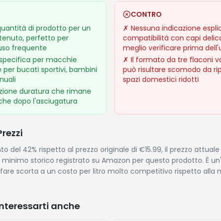
CONTRO
uantità di prodotto per un
✗
Nessuna indicazione esplic
tenuto, perfetto per
compatibilità con capi delica
 uso frequente
meglio verificare prima dell'
specifica per macchie
✗
Il formato da tre flaconi 
tile per bucati sportivi, bambini
può risultare scomodo da rip
nuali
spazi domestici ridotti
ione duratura che rimane
che dopo l'asciugatura
Prezzi
 del 42% rispetto al prezzo originale di €15.99, il prezzo attuale 
l minimo storico registrato su Amazon per questo prodotto. È u
fare scorta a un costo per litro molto competitivo rispetto alla 
nteressarti anche