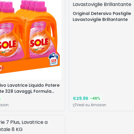
Original Detersivo Pastiglie
Lavastoviglie Brillantante
ivo Lavatrice Liquido Potere
e 328 Lavaggi, Formula
e, 8 Confezioni da 41 Lavaggi
€
29.95
%
-
46
%
mazon
Vedi su Amazon