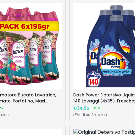
umatore Bucato Lavatrice,
Dash Power Detersivo Liquid
mate, Portofino, Maxi
140 Lavaggi (4x35), Fresche
 195g, Intensificatore Di
Lenor, Risveglio Primaverile,
€
34.95
%
-
35
%
addirittura gli odori di sudo
mazon
Vedi su Amazon
7 giorni, per una pulizia im