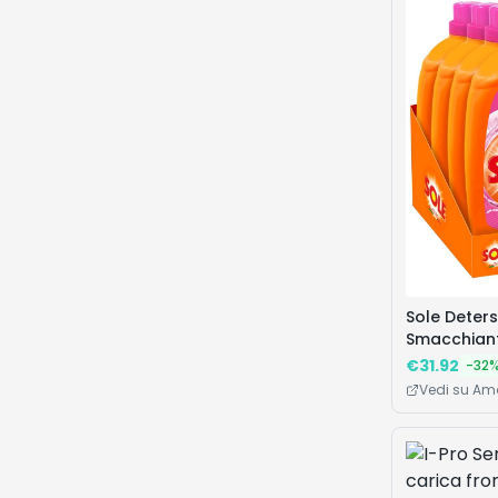
Sole Deters
Smacchiant
Igienizzant
€
31.92
-
32
Vedi su A