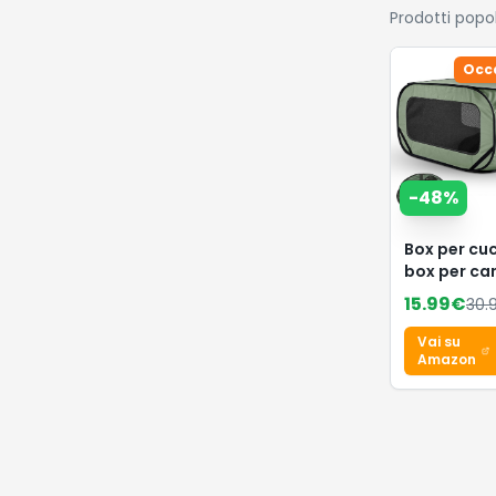
Prodotti popo
Occ
-
48
%
Box per cuc
box per can
cuccioli, g
15.99
€
30.
per cani, ga
conigli,
Vai su
beccuccio (
Amazon
– verde)