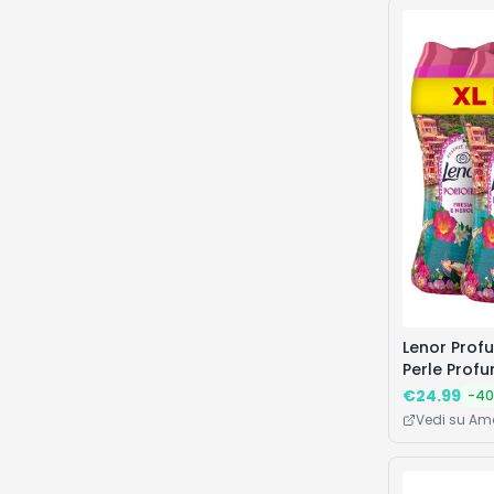
Lenor Prof
Perle Profu
Formato 6 x
€
24.99
-
40
Profumo
Vedi su A