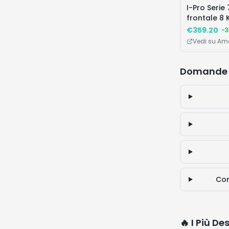
I-Pro Serie 
frontale 8 
€
359.20
-
3
Vedi su A
Domande 
Com
🔥 I Più De