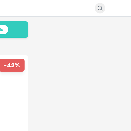
le
-
42
%