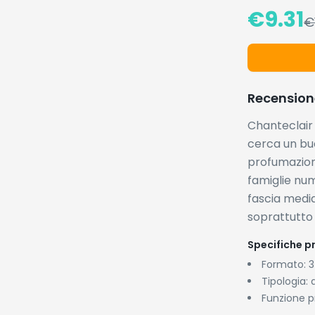
€
9.31
€
Recension
Chanteclair 
cerca un bu
profumazione
famiglie num
fascia medi
soprattutto 
Specifiche pr
Formato: 3
Tipologia: 
Funzione p