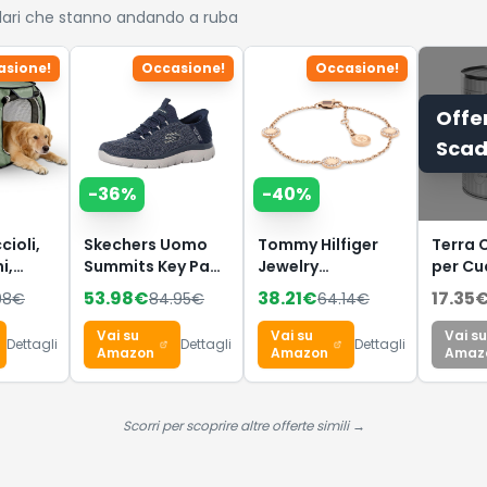
lari che stanno andando a ruba
asione!
Occasione!
Occasione!
Offe
Scad
-
36
%
-
40
%
cioli,
Skechers Uomo
Tommy Hilfiger
Terra 
i,
Summits Key Pace
Jewelry
per Cu
abbia
Slip-In
Braccialetto da
Confez
53.98
€
38.21
€
17.35
98
€
84.95
€
64.14
€
tti,
ALLENATRICE, Navy
Donna in Acciaio
Pezzi 
Mesh, 39.5 EU
Inossidabile con
da 12 x
Vai su
Vai su
Vai su
Dettagli
Dettagli
Dettagli
stile 2
Charms
Amazon
Amazon
Amaz
Impreziositi da
Cristalli -
Disponibile in
Scorri per scoprire altre offerte simili →
versione Oro, Oro
Rosa o Argento