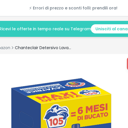
⚡ Errori di prezzo e sconti folli: prendili ora!
Ricevi le offerte in tempo reale su Telegram
Unisciti al cana
azon
Chanteclair Detersivo Lavatrice 3x1575ml – Offerta al Minimo