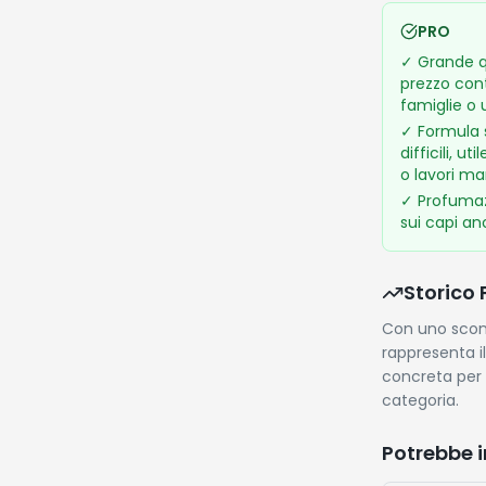
PRO
✓
Grande q
prezzo con
famiglie o
✓
Formula 
difficili, u
o lavori ma
✓
Profumaz
sui capi an
Storico 
Con uno sconto
rappresenta i
concreta per 
categoria.
Potrebbe i