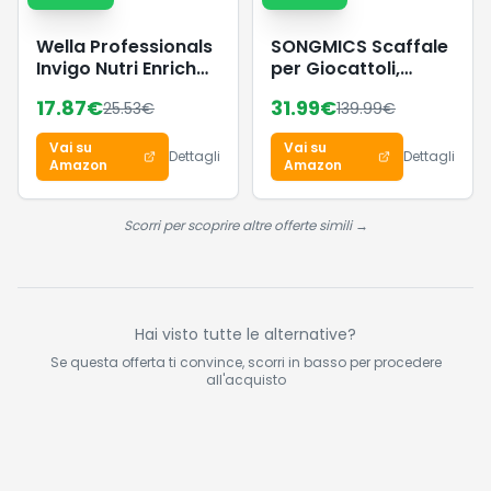
Wella Professionals
SONGMICS Scaffale
Invigo Nutri Enrich
per Giocattoli,
Maschera capelli -
Mobile Cameretta
17.87
€
31.99
€
25.53
€
139.99
€
Ottima con
con 7 Contenitori in
shampoo
Tessuto, Libreria per
Vai su
Vai su
professionale
Bambini,
Dettagli
Dettagli
Amazon
Amazon
capelli - Maschera
Organizzatore
capelli con vitamina
Giochi, 29,5 x 62,5 x
E 500 ml
60 cm, Bianco
Scorri per scoprire altre offerte simili →
GKR034W01
Hai visto tutte le alternative?
Se questa offerta ti convince, scorri in basso per procedere
all'acquisto