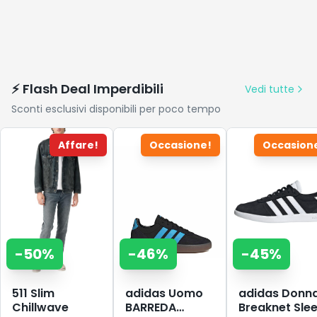
⚡ Flash Deal Imperdibili
Vedi tutte
Sconti esclusivi disponibili per poco tempo
Affare!
Occasione!
Occasion
-
50
%
-
46
%
-
45
%
511 Slim
adidas Uomo
adidas Donn
Chillwave
BARREDA
Breaknet Sle