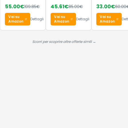
Decode Shoes,
Shoes, Core
55.00
€
45.61
€
33.00
€
109.85
€
85.00
€
60.00
Core
Black/Ftwr
Black/Lucid
White/Core
Vai su
Vai su
Vai su
Aquamarine/GUM5,
Black, 38 EU
Dettagli
Dettagli
Det
Amazon
Amazon
Amazon
38 EU
Scorri per scoprire altre offerte simili →