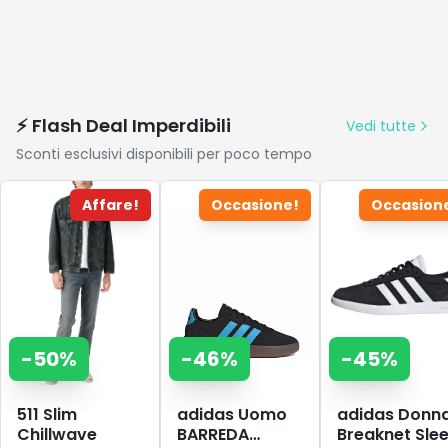
⚡ Flash Deal Imperdibili
Vedi tutte
Sconti esclusivi disponibili per poco tempo
Affare!
Occasione!
Occasion
-
50
%
-
46
%
-
45
%
511 Slim
adidas Uomo
adidas Donn
Chillwave
BARREDA
Breaknet Sle