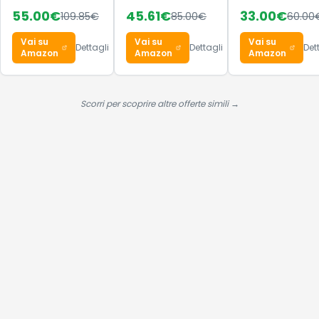
Decode Shoes,
Shoes, Core
55.00
€
45.61
€
33.00
€
109.85
€
85.00
€
60.00
Core
Black/Ftwr
Black/Lucid
White/Core
Vai su
Vai su
Vai su
Aquamarine/GUM5,
Black, 38 EU
Dettagli
Dettagli
Det
Amazon
Amazon
Amazon
38 EU
Scorri per scoprire altre offerte simili →