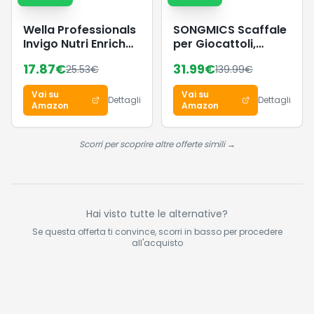
Wella Professionals
SONGMICS Scaffale
Invigo Nutri Enrich
per Giocattoli,
Maschera capelli -
Mobile Cameretta
17.87
€
31.99
€
25.53
€
139.99
€
Ottima con
con 7 Contenitori in
shampoo
Tessuto, Libreria per
Vai su
Vai su
professionale
Bambini,
Dettagli
Dettagli
Amazon
Amazon
capelli - Maschera
Organizzatore
capelli con vitamina
Giochi, 29,5 x 62,5 x
E 500 ml
60 cm, Bianco
Scorri per scoprire altre offerte simili →
GKR034W01
Hai visto tutte le alternative?
Se questa offerta ti convince, scorri in basso per procedere
all'acquisto