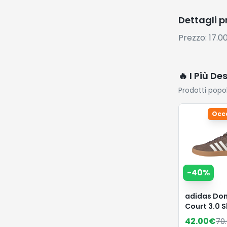
Dettagli 
Prezzo: 17.0
🔥 I Più De
Prodotti popo
Occ
-
40
%
adidas Don
Court 3.0 
Earth
42.00
€
70
Strata/Cha