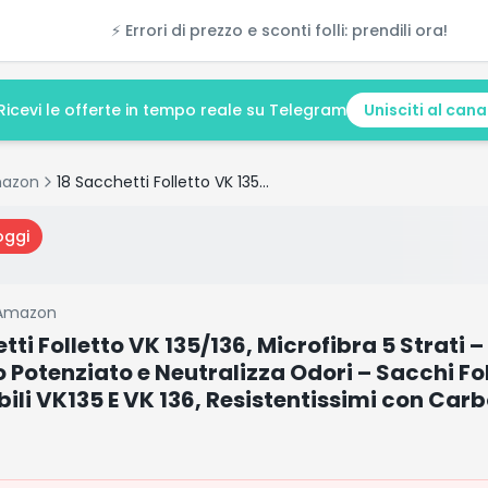
⚡ Errori di prezzo e sconti folli: prendili ora!
Ricevi le offerte in tempo reale su Telegram
Unisciti al cana
azon
18 Sacchetti Folletto VK 135/136, Microfibra 5 Strati – Filtraggio Potenziato e Neutralizza Odori – Sacchi Folletto Compatibili VK135 E VK 136, Resistentissimi con Carboni Attivi
oggi
Amazon
tti Folletto VK 135/136, Microfibra 5 Strati –
o Potenziato e Neutralizza Odori – Sacchi Fo
li VK135 E VK 136, Resistentissimi con Carbo
0