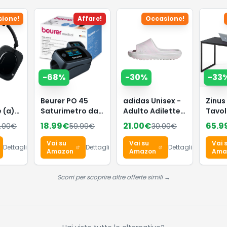
ione!
Affare!
Occasione!
-
68
%
-
30
%
-
33
Beurer PO 45
adidas Unisex -
Zinus
 (a)
Saturimetro da
Adulto Adilette
Tavol
less
dito
Lumia Slides
160 x 
18.99
€
21.00
€
65.9
.00
€
59.99
€
30.00
€
on
Professionale
Sandal, Distilled
Scriv
one
Certificato,
Pink/crystal
Multi
Vai su
Vai su
Vai 
Dettagli
Dettagli
Dettagli
Monitoraggio
white/dash grey,
Metal
Amazon
Amazon
Ama
no a
della
40.5 EU
- Fac
omia,
Saturazione di
Monta
Scorri per scoprire altre offerte simili →
tial
Ossigeno,
Marr
rolli
Frequenza
Espre
ro
Cardiaca, Indice
di Perfusione,
Pulsossimetro