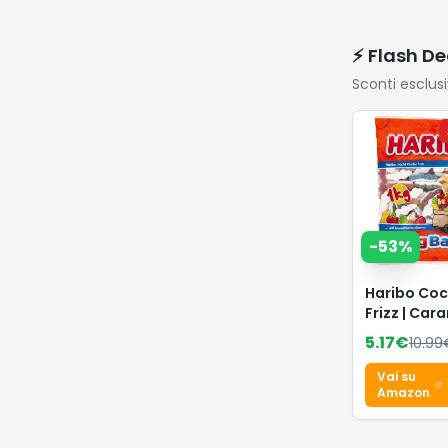
⚡ Flash De
Sconti esclus
-
53
%
Haribo Coc
Frizz | Car
Gommose
5.17
€
10.99
Frizzanti, 
Frutta, Idea
Vai su
Feste, 1 Kg
Amazon