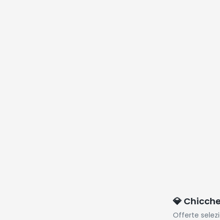
💎 Chicch
Offerte selez