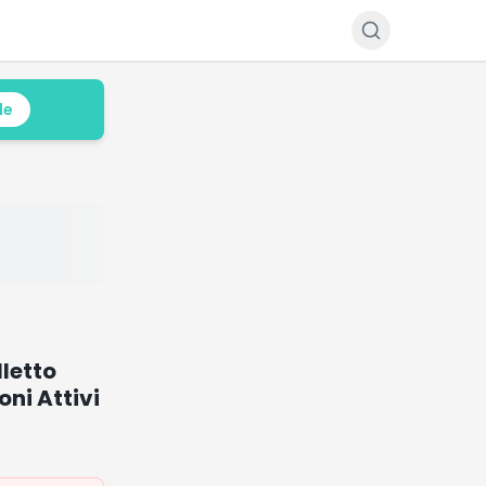
le
lletto
ni Attivi