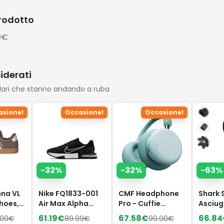
prodotto
0€
siderati
lari che stanno andando a ruba
asione!
Occasione!
Occasione!
-
32
%
-
32
%
-
63
%
na VL
Nike FQ1833-001
CMF Headphone
Shark 
Shoes,
Air Max Alpha
Pro - Cuffie
Asciug
Trainer 6 Uomo,
Bluetooth Over-
Styler 
61.19
€
67.58
€
66.84
.00
€
89.99
€
99.00
€
lk
Black/White-
Ear Wireless –
a Ioni 3