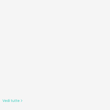
um Per
ere il
Vedi tutte