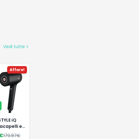
Vedi tutte
Affare!
STYLE iQ
acapelli e
per Capelli
€
179.87
€
 in 1, con