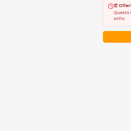
⏰ Offer
Questa o
sotto.