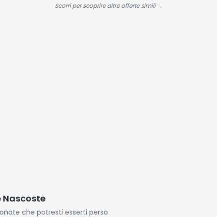
capelli secchi,
Antinvecchiamento
Titani
Scorri per scoprire altre offerte simili →
trattati e
| Uso Quotidiano
Manten
colorati, districa
Calore
e lascia la chioma
morbida e liscia,
1L
e Nascoste
ionate che potresti esserti perso