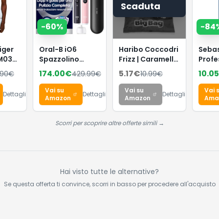
Scaduta
-
60
%
-
84
iger
Oral-B iO6
Haribo Coccodri
Seba
M03748
Spazzolino
Frizz | Caramelle
Profe
a
Elettrico | Nero &
Gommose
Hydre
174.00
€
5.17
€
10.05
.90
€
429.99
€
10.99
€
Uomo,
Rosa | 3 Testine
Frizzanti, Gusto
Hydra
on
di Ricambio |
Frutta, Ideali per
Condi
Vai su
Vai su
Vai 
Dettagli
Dettagli
Dettagli
 Tasca
Batteria a Lunga
Feste, 1 Kg
Bals
Amazon
Amazon
Ama
ra,
Durata |
idrat
Custodia da
profo
Scorri per scoprire altre offerte simili →
Viaggio
capell
Premium |
tratta
Confezione da 2
colora
Spazzolini
e lasc
chio
Hai visto tutte le alternative?
e lisci
Se questa offerta ti convince, scorri in basso per procedere all'acquisto