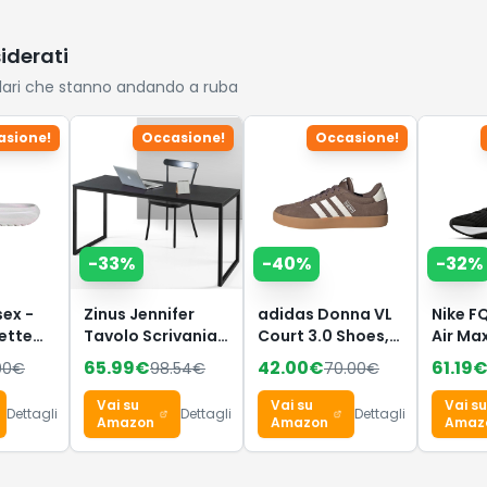
siderati
lari che stanno andando a ruba
asione!
Occasione!
Occasione!
-
33
%
-
40
%
-
32
%
sex -
Zinus Jennifer
adidas Donna VL
Nike F
ette
Tavolo Scrivania
Court 3.0 Shoes,
Air Ma
es
160 x 61 x 74 cm -
Earth
Traine
65.99
€
42.00
€
61.19
00
€
98.54
€
70.00
€
tilled
Scrivania Ufficio
Strata/Chalk
Black/
l
Multiuso in
White/Gum 3, 44
Black 
Vai su
Vai su
Vai su
Dettagli
Dettagli
Dettagli
 grey,
Metallo e Legno -
EU
Amazon
Amazon
Amaz
Facile da Montare
- Marrone