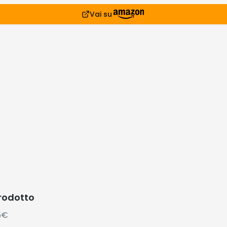
Vai su
prodotto
5€