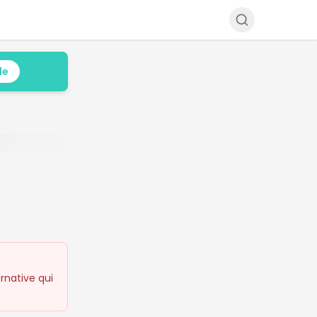
le
rnative qui