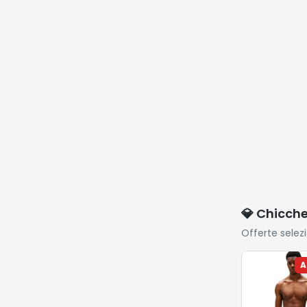
💎 Chicch
Offerte selez
A