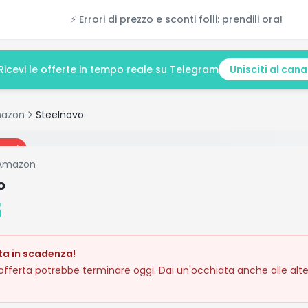
⚡ Errori di prezzo e sconti folli: prendili ora!
Ricevi le offerte in tempo reale su Telegram
Unisciti al cana
azon
Steelnovo
oggi
Amazon
o
5
ta in scadenza!
fferta potrebbe terminare oggi. Dai un'occhiata anche alle alte