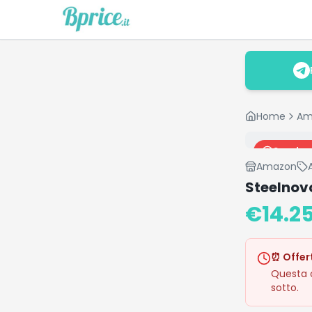
Home
Am
Scade 
Amazon
Steelnov
€
14.2
⏰ Offer
Questa o
sotto.