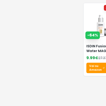
-
64
%
ISDIN Fusio
Water MAG
Repair Col
9.99
€
27.3
50 (50 ml) |
Crema Sol
Vai su
Viso Antie
Amazon
Colorata | 
Azione
Antinvecc
| Uso Quot