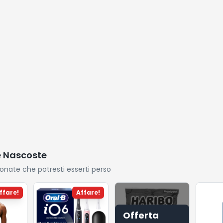
Autom
e Nascoste
ionate che potresti esserti perso
ffare!
Affare!
Offerta