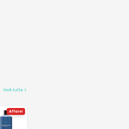
atico
Vedi tutte
Affare!