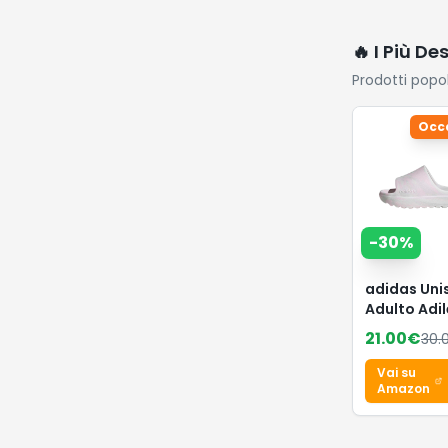
🔥 I Più De
Prodotti popo
Occ
-
30
%
adidas Uni
Adulto Adil
Lumia Slid
21.00
€
30.
Sandal, Dis
Pink/crysta
Vai su
white/dash
Amazon
40.5 EU