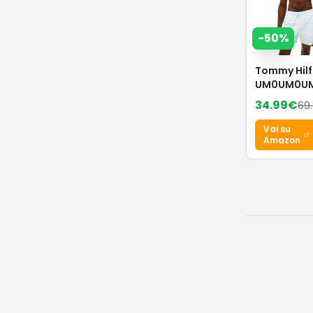
-
50
%
Tommy Hilf
UM0UM0U
Costume d
34.99
€
69
Bagno da 
Taglia M, c
Vai su
Coulisse e
Amazon
con Cernie
Blu, XS