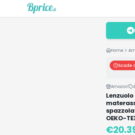
Home
Am
Scade 
Amazon
Lenzuolo
materassi
spazzolat
OEKO-TEX
€
20.3