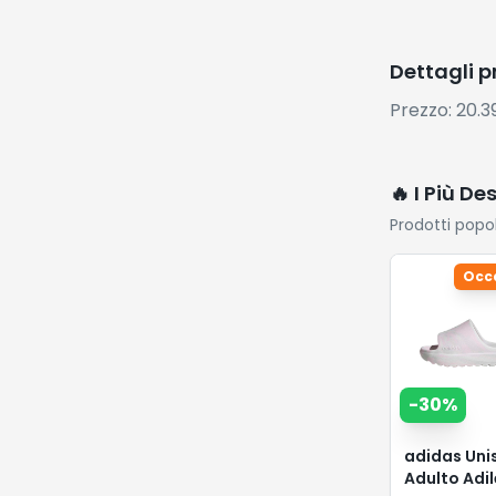
Dettagli 
Prezzo: 20.
🔥 I Più De
Prodotti popo
Occ
-
30
%
adidas Uni
Adulto Adil