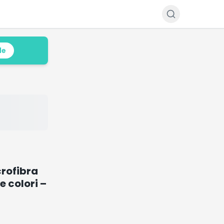
le
crofibra
e colori –