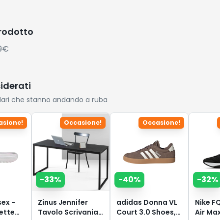
prodotto
39€
siderati
lari che stanno andando a ruba
asione!
Occasione!
Occasione!
-
33
%
-
40
%
-
32
%
sex -
Zinus Jennifer
adidas Donna VL
Nike F
ette
Tavolo Scrivania
Court 3.0 Shoes,
Air Ma