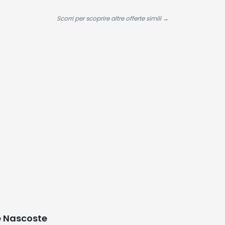
Rivestimento
135h Autonomia,
di Oss
hiamento
Titanium Per
Hi-Res, Spatial
Frequ
Scorri per scoprire altre offerte simili →
idiano
Mantenere il
Audio, Controlli
Cardia
Calore
Tattili – Nero
di Perf
Pulsos
con S
Autom
e Nascoste