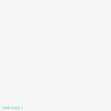
igeno,
enza
ca, Indice
usione,
simetro
pegnimento
atico
Vedi tutte