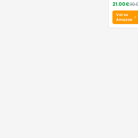
Lumia Slid
21.00
€
30.
Sandal, Dis
Pink/crysta
Vai su
white/dash
Amazon
40.5 EU