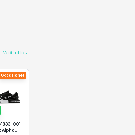
Vedi tutte
Occasione!
Q1833-001
x Alpha