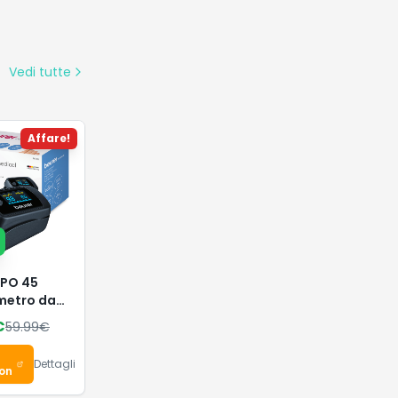
Vedi tutte
Affare!
 PO 45
metro da
€
59.99
€
sionale
cato,
Dettagli
oraggio
on
Saturazione