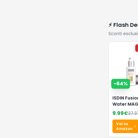
⚡ Flash De
Sconti esclus
-
64
%
ISDIN Fusio
Water MAG
Repair Col
9.99
€
27.3
50 (50 ml) |
Crema Sol
Vai su
Viso Antie
Amazon
Colorata | 