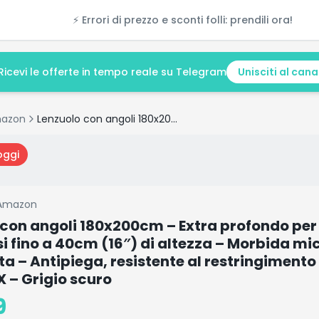
⚡ Errori di prezzo e sconti folli: prendili ora!
Ricevi le offerte in tempo reale su Telegram
Unisciti al cana
azon
Lenzuolo con angoli 180x200cm – Extra profondo per materassi fino a 40cm (16″) di altezza – Morbida microfibra spazzolata – Antipiega, resistente al restringimento e colori – OEKO-TEX – Grigio scuro
oggi
Amazon
 con angoli 180x200cm – Extra profondo per
 fino a 40cm (16″) di altezza – Morbida mi
a – Antipiega, resistente al restringimento 
 – Grigio scuro
9