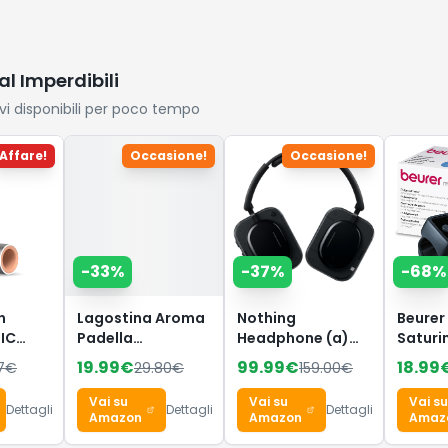
al Imperdibili
ivi disponibili per poco tempo
Affare!
Occasione!
Occasione!
-
33
%
-
37
%
-
68
%
n
Lagostina Aroma
Nothing
Beurer
IC
Padella
Headphone (a)
Saturi
or SPF
Antiaderente, in
Cuffie Wireless
dito
19.99
€
99.99
€
18.99
7
€
29.80
€
159.00
€
Alluminio
Over Ear con
Profes
are
Pressofuso Ø 20
Cancellazione
Certifi
Vai su
Vai su
Vai su
Dettagli
Dettagli
Dettagli
tà
cm, Induzione,
Attiva del
Monit
Amazon
Amazon
Amaz
Tripla
Gas e Forno,
Rumore, fino a
della 