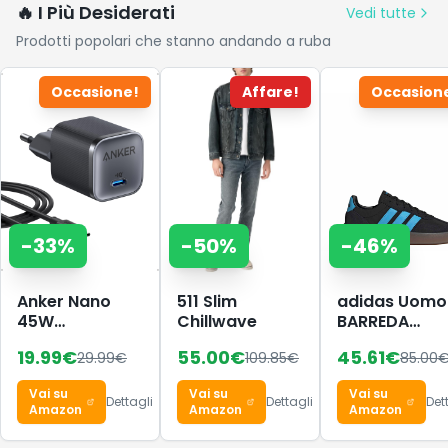
🔥 I Più Desiderati
Vedi tutte
Prodotti popolari che stanno andando a ruba
Occasione!
Affare!
Occasion
-
33
%
-
50
%
-
46
%
Anker Nano
511 Slim
adidas Uomo
45W
Chillwave
BARREDA
caricatore
Decode Shoe
19.99
€
55.00
€
45.61
€
29.99
€
109.85
€
85.00
USB-C
Core
compatto e
Black/Lucid
Vai su
Vai su
Vai su
pieghevole
Aquamarine/
Dettagli
Dettagli
Det
Amazon
Amazon
Amazon
38 EU