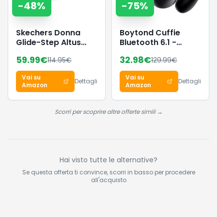
-
48
%
-
75
%
Skechers Donna
Boytond Cuffie
Glide-Step Altus
Bluetooth 6.1 -
Slip-In ALLENATRICE,
Sports Wireless
59.99
€
32.98
€
114.95
€
129.99
€
Dark Taupe
Auricolari Clip
Synthetic/Mesh/Trim,
Orecchio Elegante
Vai su
Vai su
38.5 EU
Auricolari ad Alte
Dettagli
Dettagli
Amazon
Amazon
Prestazioni per Gli
Amanti Degli Sport
All'aperto con Caso
Scorri per scoprire altre offerte simili →
di Ricarica,USB-C,
IPX7 - Carbonio
Nero
Hai visto tutte le alternative?
Se questa offerta ti convince, scorri in basso per procedere
all'acquisto