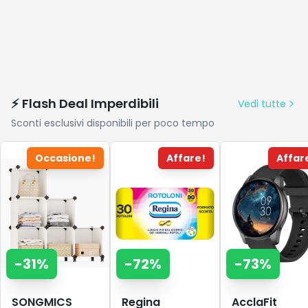
⚡ Flash Deal Imperdibili
Vedi tutte
Sconti esclusivi disponibili per poco tempo
Occasione!
Affare!
Affar
-
31
%
-
72
%
-
73
%
SONGMICS
Regina
AcclaFit