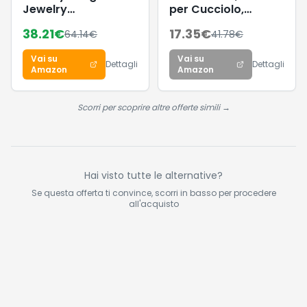
Jewelry
per Cucciolo,
Braccialetto da
Confezione da 12
38.21
€
17.35
€
64.14
€
41.78
€
Donna in Acciaio
Pezzi (Confezione
Inossidabile con
da 12 x 400 g)
Vai su
Vai su
Charms Impreziositi
Dettagli
Dettagli
Amazon
Amazon
da Cristalli -
Disponibile in
versione Oro, Oro
Scorri per scoprire altre offerte simili →
Rosa o Argento
Hai visto tutte le alternative?
Se questa offerta ti convince, scorri in basso per procedere
all'acquisto