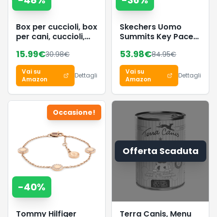
-
48
%
-
36
%
Box per cuccioli, box
Skechers Uomo
per cani, cuccioli,
Summits Key Pace
gabbia per cani,
Slip-In ALLENATRICE,
15.99
€
53.98
€
30.98
€
84.95
€
gatti, conigli,
Navy Mesh, 39.5 EU
beccuccio (stile 2 –
Vai su
Vai su
verde)
Dettagli
Dettagli
Amazon
Amazon
Occasione!
Offerta Scaduta
-
40
%
Tommy Hilfiger
Terra Canis, Menu