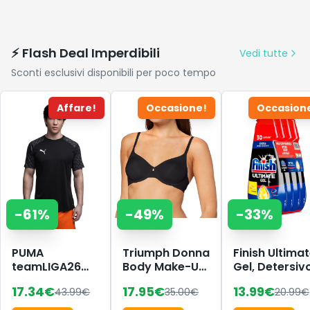
⚡ Flash Deal Imperdibili
Vedi tutte
Sconti esclusivi disponibili per poco tempo
Affare!
Occasione!
Occasion
-
61
%
-
49
%
-
33
%
PUMA
Triumph Donna
Finish Ultima
teamLIGA26
Body Make-Up
Gel, Detersiv
Maglia
Essentials W,
per
17.34
€
17.95
€
13.99
€
43.99
€
35.00
€
20.99
€
Wired bra,
Lavastoviglie
BLACK, 4B
120 Lavaggi, 