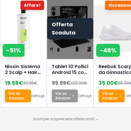
Affare!
Occasion
Offerta
Scaduta
-
51
%
-
46
%
Nioxin Sistema
Tablet 10 Pollici
Reebok Scar
2 Scalp + Hair
Android 15 con
da Ginnastic
Shampoo -
30 GB
da Donna, Spl
19.58
€
99.99
€
35.00
€
39.95
€
229.99
€
65.00
Shampoo
RAM+2TB ROM
Flex Ftwr
Fortificante
Espansione,
White/Froste
Vai su
Vai su
Vai su
per Capelli
Widevine L1
Berry, 38 EU,
Dettagli
Dettagli
Det
Amazon
Amazon
Amazon
Naturali con
Ftwr White
Assottigliamento
Frosted Berry
Avanzato -
38 EU
con Biotina e
Scorri per scoprire altre offerte simili →
Niacinamide
(1L)