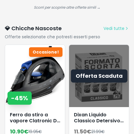
Legno - Facile
da Montare -
Scorri per scoprire altre offerte simili →
Marrone
Espresso Scuro
💎 Chicche Nascoste
Vedi tutte
Offerte selezionate che potresti esserti perso
Occasione!
Offerta Scaduta
-
45
%
Ferro da stiro a
Dixan Liquido
vapore Clatronic DB
Classico Detersivo
3703, piastra
Lavatrice Formato
10.90
€
11.50
€
19.95
€
21.99
€
speciale in acciaio
Scorta (4 x 19