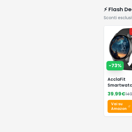
⚡ Flash De
Sconti esclus
-
73
%
AcclaFit
Smartwat
Uomo Donn
39.99
€
149
Chiamate
Bluetooth,
Vai su
Orologio F
Amazon
Rotondo da
con 147+
Modalità