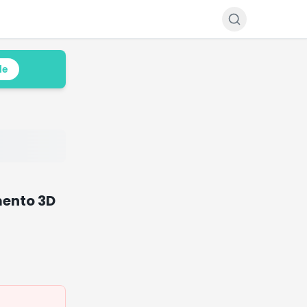
le
mento 3D