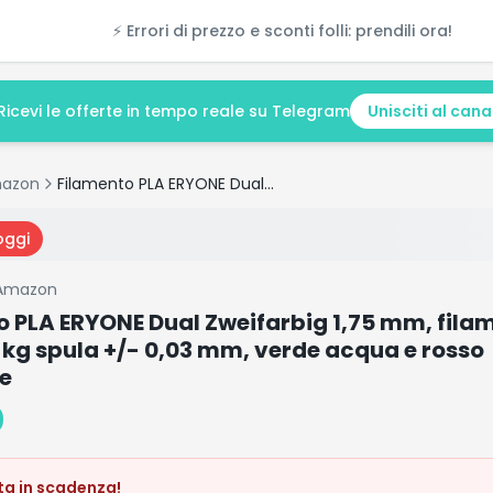
⚡ Errori di prezzo e sconti folli: prendili ora!
Ricevi le offerte in tempo reale su Telegram
Unisciti al cana
azon
Filamento PLA ERYONE Dual Zweifarbig 1,75 mm, filamento 3D Drucker 1 kg spula +/- 0,03 mm, verde acqua e rosso arancione
oggi
Amazon
o PLA ERYONE Dual Zweifarbig 1,75 mm, fila
 kg spula +/- 0,03 mm, verde acqua e rosso
e
0
ta in scadenza!