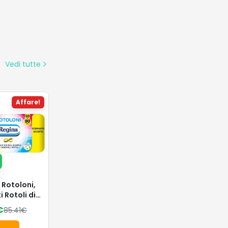
Vedi tutte
Affare!
 Rotoloni,
 Rotoli di
gienica a 2
€
85.41
€