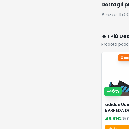
Dettagli 
Prezzo: 15.0
🔥 I Più De
Prodotti popo
Occ
-
46
%
adidas Uo
BARREDA D
Shoes, Cor
45.61
€
85.
Black/Luci
Aquamarin
Vai su