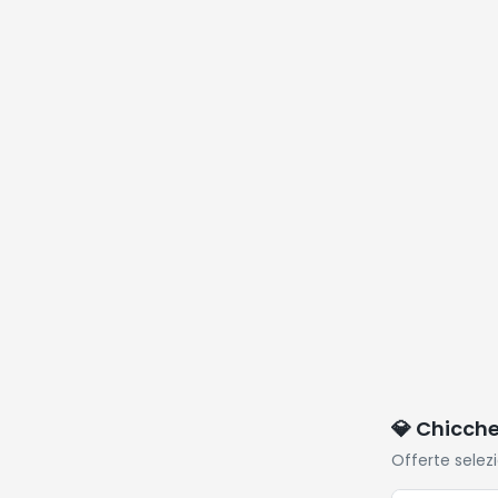
Sportive,
Cardiofreq
Sonno, IP6
Impermeabi
Compatibil
Android iO
💎 Chicch
Offerte selez