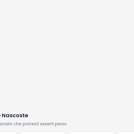
con vitamina E
x 60 cm, Bianco
LED
uenzimetro,
500 ml
GKR034W01
8
le,
e con
S
e Nascoste
ionate che potresti esserti perso