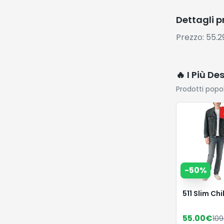
Dettagli 
Prezzo: 55.
🔥 I Più De
Prodotti popo
-
50
%
511 Slim Ch
55.00
€
109