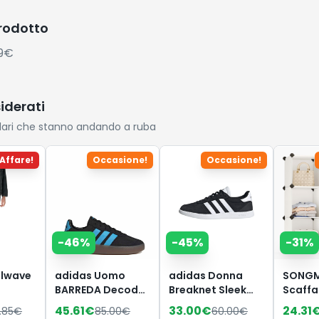
prodotto
29€
siderati
lari che stanno andando a ruba
Affare!
Occasione!
Occasione!
-
46
%
-
45
%
-
31
%
illwave
adidas Uomo
adidas Donna
SONGM
BARREDA Decode
Breaknet Sleek
Scaffal
Shoes, Core
Shoes, Core
Organi
45.61
€
33.00
€
24.31
.85
€
85.00
€
60.00
€
Black/Lucid
Black/Ftwr
Modula