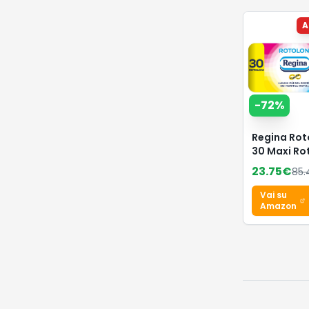
A
-
72
%
Regina Rot
30 Maxi Rot
Carta Igien
23.75
€
85.
2 Veli
Vai su
Amazon