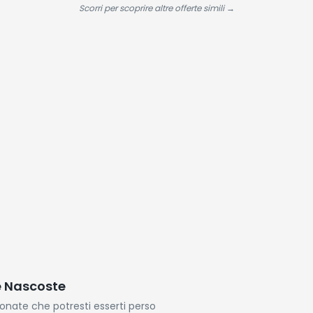
, 2025
Gli Amanti Degli
Scorri per scoprire altre offerte simili →
Sport All'aperto
con Caso di
Ricarica,USB-C,
IPX7 - Carbonio
Nero
e Nascoste
ionate che potresti esserti perso