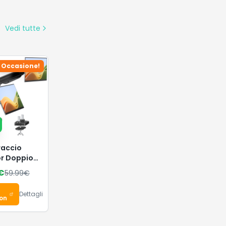
Vedi tutte
Occasione!
raccio
r Doppio
to Schermi
€
59.99
€
"
Dettagli
on