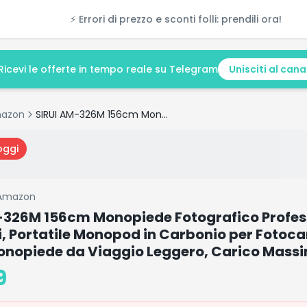
⚡ Errori di prezzo e sconti folli: prendili ora!
Ricevi le offerte in tempo reale su Telegram
Unisciti al cana
azon
SIRUI AM-326M 156cm Monopiede Fotografico Professionale a 6-Sezioni, Portatile Monopod in Carbonio per Fotocamera Reflex, Monopiede da Viaggio Leggero, Carico Massimo 10KG
oggi
Amazon
-326M 156cm Monopiede Fotografico Profes
i, Portatile Monopod in Carbonio per Fotoc
Monopiede da Viaggio Leggero, Carico Mass
9