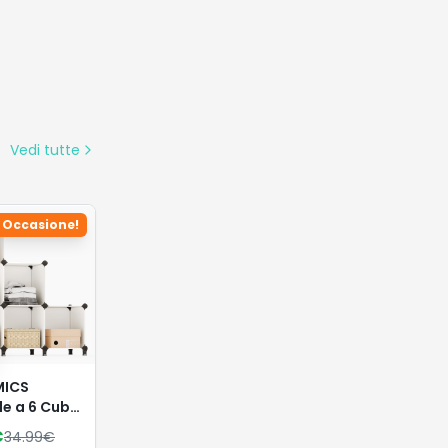
Vedi tutte
Occasione!
ICS
e a 6 Cubi,
zzatore
€
34.99
€
re,