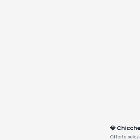
lativù, 32''
LED
💎 Chicch
Offerte selez