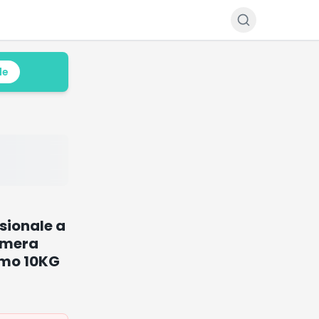
le
sionale a
amera
imo 10KG