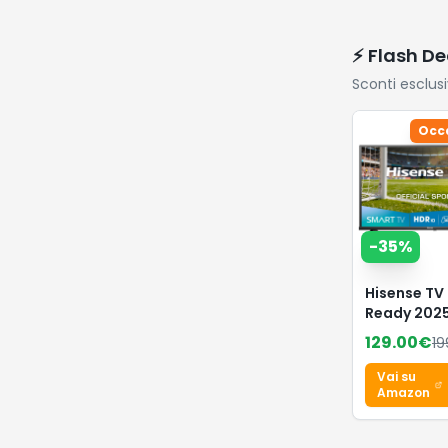
⚡ Flash De
Sconti esclus
Occ
-
35
%
Hisense TV
Ready 202
32E43QT, 
129.00
€
19
TV VIDAA U
Airplay2, 
Vai su
Mode, Work
Amazon
Alexa, Tun
T2/S2 HEVC