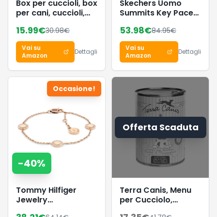
Box per cuccioli, box
Skechers Uomo
per cani, cuccioli,
Summits Key Pace
gabbia per cani,
Slip-In ALLENATRICE,
15.99
€
53.98
€
30.98
€
84.95
€
gatti, conigli,
Navy Mesh, 39.5 EU
beccuccio (stile 2 –
Vai su
Vai su
verde)
Dettagli
Dettagli
Amazon
Amazon
Occasione!
Offerta Scaduta
-
40
%
Tommy Hilfiger
Terra Canis, Menu
Jewelry
per Cucciolo,
Braccialetto da
Confezione da 12