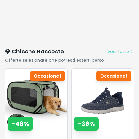
💎 Chicche Nascoste
Vedi tutte
Offerte selezionate che potresti esserti perso
Occasione!
Occasione!
-
48
%
-
36
%