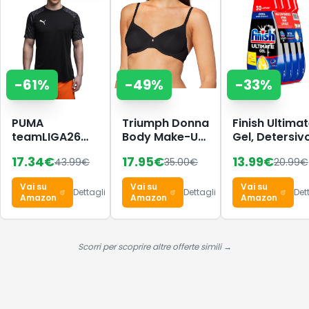
-
61
%
-
49
%
-
33
%
PUMA
Triumph Donna
Finish Ultima
teamLIGA26
Body Make-Up
Gel, Detersiv
Maglia
Essentials W,
per
17.34
€
17.95
€
13.99
€
43.99
€
35.00
€
20.99
€
Wired bra,
Lavastoviglie
BLACK, 4B
120 Lavaggi, 
Vai su
Vai su
Vai su
confezioni d
Dettagli
Dettagli
Det
Amazon
Amazon
Amazon
30 Lavaggi,
Limone, Extra
Potere
Sgrassante,
Scorri per scoprire altre offerte simili →
Extra
Brillantezza,
Pulizia
Profonda