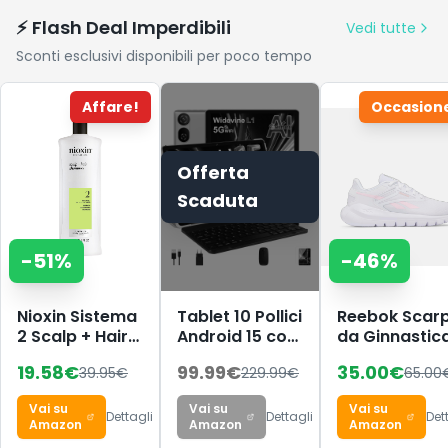
⚡ Flash Deal Imperdibili
Vedi tutte
Sconti esclusivi disponibili per poco tempo
Affare!
Occasion
Offerta
Scaduta
-
51
%
-
46
%
Nioxin Sistema
Tablet 10 Pollici
Reebok Scar
2 Scalp + Hair
Android 15 con
da Ginnastic
Shampoo -
30 GB
da Donna, Spl
19.58
€
99.99
€
35.00
€
39.95
€
229.99
€
65.00
Shampoo
RAM+2TB ROM
Flex Ftwr
Fortificante
Espansione,
White/Froste
Vai su
Vai su
Vai su
per Capelli
Widevine L1
Berry, 38 EU,
Dettagli
Dettagli
Det
Amazon
Amazon
Amazon
Naturali con
Ftwr White