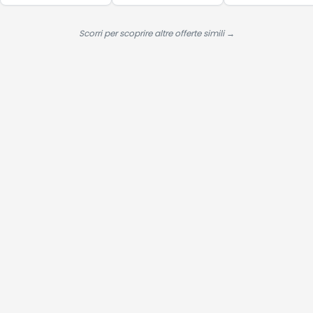
Assottigliamento
Frosted Berry
Avanzato -
38 EU
con Biotina e
Scorri per scoprire altre offerte simili →
Niacinamide
(1L)