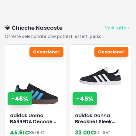
💎 Chicche Nascoste
Vedi tutte
Offerte selezionate che potresti esserti perso
Occasione!
Occasione!
-
46
%
-
45
%
adidas Uomo
adidas Donna
BARREDA Decode
Breaknet Sleek
Shoes, Core
Shoes, Core
45.61
€
33.00
€
85.00
€
60.00
€
Black/Lucid
Black/Ftwr