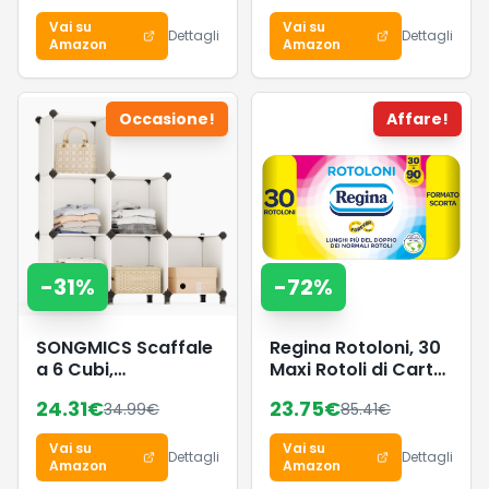
Aquamarine/GUM5,
White/Core Black,
Vai su
Vai su
38 EU
38 EU
Dettagli
Dettagli
Amazon
Amazon
Occasione!
Affare!
-
31
%
-
72
%
SONGMICS Scaffale
Regina Rotoloni, 30
a 6 Cubi,
Maxi Rotoli di Carta
Organizzatore
Igienica a 2 Veli
24.31
€
23.75
€
34.99
€
85.41
€
Modulare,
Portaoggetti in
Vai su
Vai su
Plastica con Piedini,
Dettagli
Dettagli
Amazon
Amazon
Scarpiera, Cubo 30