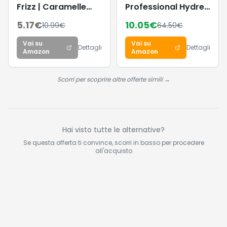
Frizz | Caramelle
Professional Hydre
Gommose Frizzanti,
Intensely Hydrating
5.17
€
10.05
€
10.99
€
64.50
€
Gusto Frutta, Ideali
Conditioner –
per Feste, 1 Kg
Balsamo idratante
Vai su
Vai su
profondo per
Dettagli
Dettagli
Amazon
Amazon
capelli secchi,
trattati e colorati,
districa e lascia la
Scorri per scoprire altre offerte simili →
chioma morbida e
liscia, 1L
Hai visto tutte le alternative?
Se questa offerta ti convince, scorri in basso per procedere
all'acquisto