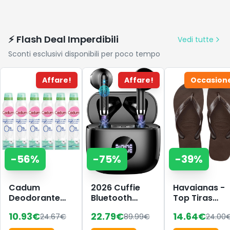
⚡ Flash Deal Imperdibili
Vedi tutte
Sconti esclusivi disponibili per poco tempo
Affare!
Affare!
Occasion
-
56
%
-
75
%
-
39
%
Cadum
2026 Cuffie
Havaianas -
Deodorante
Bluetooth
Top Tiras
48h
Auricolari
Donna,
10.93
€
22.79
€
14.64
€
24.67
€
89.99
€
24.00
Argil'Protect
Bluetooth 5.4,
Infradito
Freschezza
HiFi Stereo