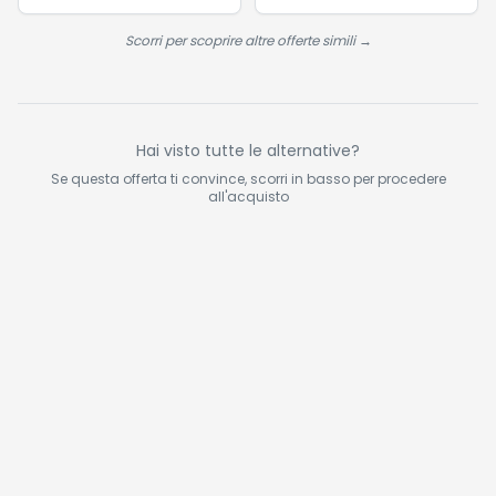
Cancellazione
Attiva del Rumore –
Scorri per scoprire altre offerte simili →
Verde Chiaro
Hai visto tutte le alternative?
Se questa offerta ti convince, scorri in basso per procedere
all'acquisto