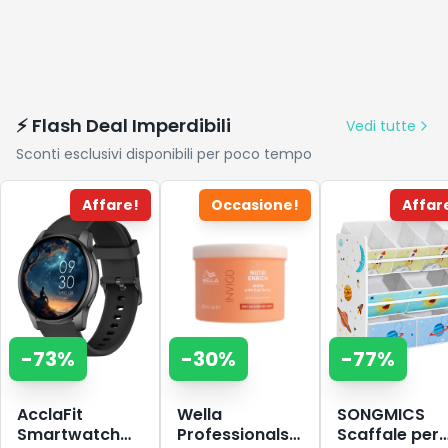
⚡ Flash Deal Imperdibili
Vedi tutte
Sconti esclusivi disponibili per poco tempo
Affare!
Occasione!
Affar
-
73
%
-
30
%
-
77
%
AcclaFit
Wella
SONGMICS
Smartwatch
Professionals
Scaffale per