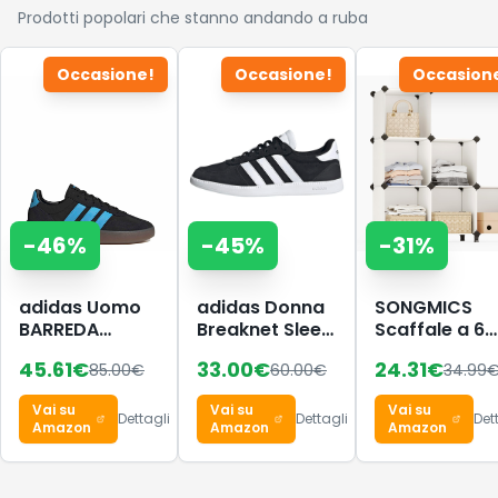
Prodotti popolari che stanno andando a ruba
Occasione!
Occasione!
Occasion
-
46
%
-
45
%
-
31
%
adidas Uomo
adidas Donna
SONGMICS
BARREDA
Breaknet Sleek
Scaffale a 6
Decode Shoes,
Shoes, Core
Cubi,
45.61
€
33.00
€
24.31
€
85.00
€
60.00
€
34.99
Core
Black/Ftwr
Organizzator
Black/Lucid
White/Core
Modulare,
Vai su
Vai su
Vai su
Aquamarine/GUM5,
Black, 38 EU
Portaoggetti 
Dettagli
Dettagli
Det
Amazon
Amazon
Amazon
38 EU
Plastica con
Piedini,
Scarpiera,