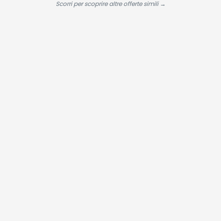
Cubo 30 x 30
Scorri per scoprire altre offerte simili →
30 cm,
Soggiorno,
Camera da
Letto, Martel
di Gomma,
Bianco Crem
LPC111M01