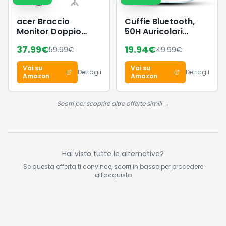
acer Braccio
Cuffie Bluetooth,
Monitor Doppio
50H Auricolari
Supporto Schermi
Bluetooth 5.4 HiFi
37.99
€
19.94
€
59.99
€
49.99
€
17"-32"
Stereo, Cuffie
Wireless
Vai su
Vai su
Dettagli
Dettagli
Amazon
Amazon
Scorri per scoprire altre offerte simili →
Hai visto tutte le alternative?
Se questa offerta ti convince, scorri in basso per procedere
all'acquisto