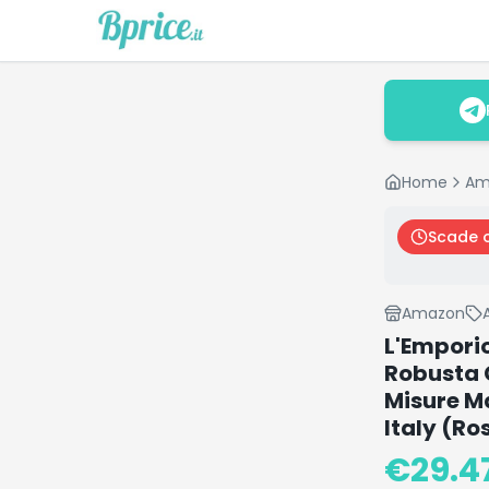
Home
Am
Scade 
Amazon
L'Empori
Robusta 
Misure M
Italy (Ro
€
29.4