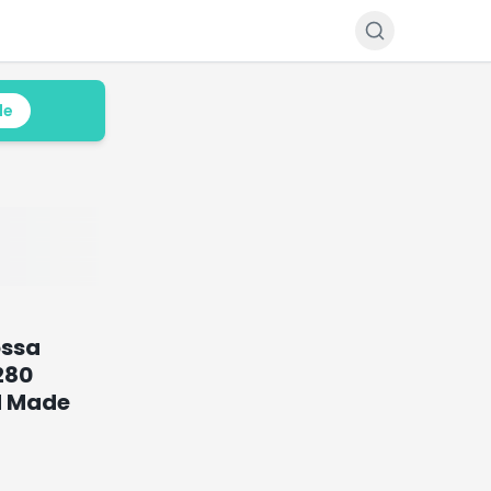
le
ossa
280
d Made