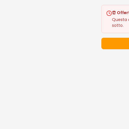
⏰ Offer
Questa o
sotto.
Dettagli 
Prezzo: 29.
🔥 I Più De
Prodotti popo