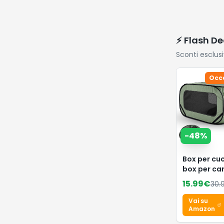
-
61
%
PUMA
teamLIGA2
Maglia
17.34
€
43.
Vai su
Amazon