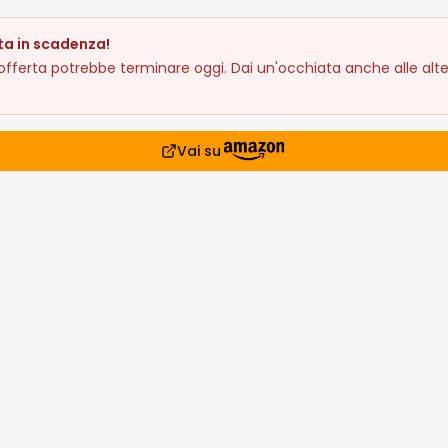
ta in scadenza!
fferta potrebbe terminare oggi. Dai un'occhiata anche alle alte
Vai su
prodotto
47€
siderati
lari che stanno andando a ruba
Affare!
Affare!
Occasione!
Offe