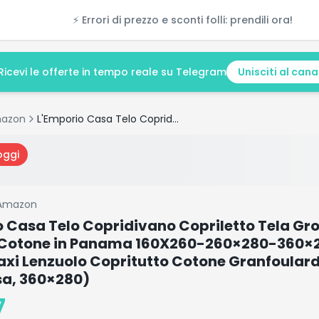
⚡ Errori di prezzo e sconti folli: prendili ora!
Ricevi le offerte in tempo reale su Telegram
Unisciti al cana
azon
L'Emporio Casa Telo Copridivano Copriletto Tela Grossa Robusta Cotone in Panama 160X260-260×280-360×280 Misure Maxi Lenzuolo Copritutto Cotone Granfoulard Made Italy (Rosa, 360×280)
oggi
Amazon
o Casa Telo Copridivano Copriletto Tela Gr
Cotone in Panama 160X260-260×280-360×
axi Lenzuolo Copritutto Cotone Granfoular
sa, 360×280)
7