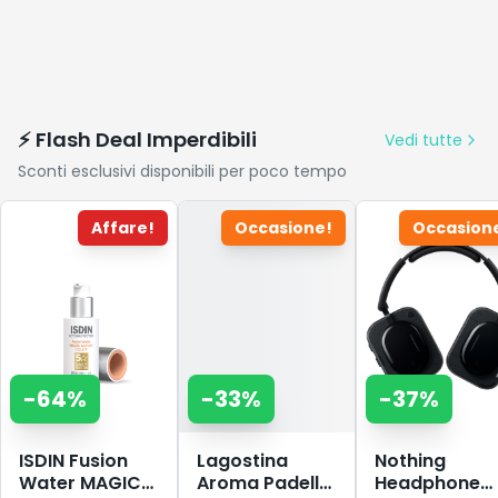
⚡ Flash Deal Imperdibili
Vedi tutte
Sconti esclusivi disponibili per poco tempo
Affare!
Occasione!
Occasion
-
64
%
-
33
%
-
37
%
ISDIN Fusion
Lagostina
Nothing
Water MAGIC
Aroma Padella
Headphone