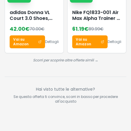
adidas Donna VL
Nike FQ1833-001 Air
Court 3.0 Shoes,
Max Alpha Trainer 6
Earth Strata/Chalk
Uomo, Black/White-
42.00
€
61.19
€
70.00
€
89.99
€
White/Gum 3, 44 EU
Black EU 40.5
Vai su
Vai su
Dettagli
Dettagli
Amazon
Amazon
Scorri per scoprire altre offerte simili →
Hai visto tutte le alternative?
Se questa offerta ti convince, scorri in basso per procedere
all'acquisto