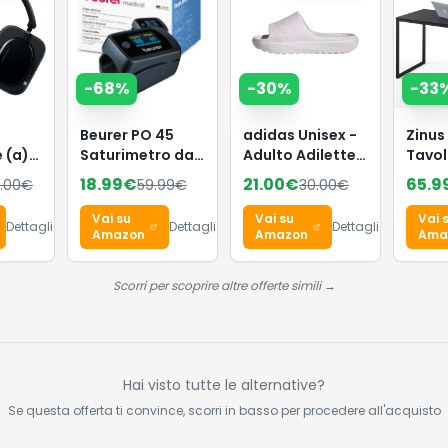
-
68
%
-
30
%
-
33
Beurer PO 45
adidas Unisex -
Zinus
 (a)
Saturimetro da
Adulto Adilette
Tavol
less
dito
Lumia Slides
160 x 
18.99
€
21.00
€
65.9
.00
€
59.99
€
30.00
€
on
Professionale
Sandal, Distilled
Scriv
one
Certificato,
Pink/crystal
Multi
Vai su
Vai su
Vai 
Dettagli
Dettagli
Dettagli
Monitoraggio
white/dash grey,
Metal
Amazon
Amazon
Ama
no a
della
40.5 EU
- Fac
omia,
Saturazione di
Monta
Scorri per scoprire altre offerte simili →
tial
Ossigeno,
Marr
rolli
Frequenza
Espre
ro
Cardiaca, Indice
di Perfusione,
Pulsossimetro
Hai visto tutte le alternative?
con
Se questa offerta ti convince, scorri in basso per procedere all'acquisto
Spegnimento
Automatico