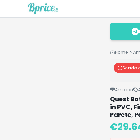
Home
Am
Scade 
Amazon
Quest Ba
in PVC, F
Parete, P
€
29.6