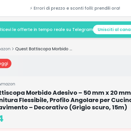
⚡ Errori di prezzo e sconti folli: prendili ora!
Ricevi le offerte in tempo reale su Telegram
Unisciti al cana
azon
Quest Battiscopa Morbido Adesivo – 50 mm x 20 mm – Listello in PVC, Finitura Flessibile, Profilo Angolare per Cucina, Bagno, Parete, Pavimento – Decorativo (Grigio scuro, 15m)
oggi
Amazon
ttiscopa Morbido Adesivo – 50 mm x 20 mm –
initura Flessibile, Profilo Angolare per Cuci
avimento – Decorativo (Grigio scuro, 15m)
4