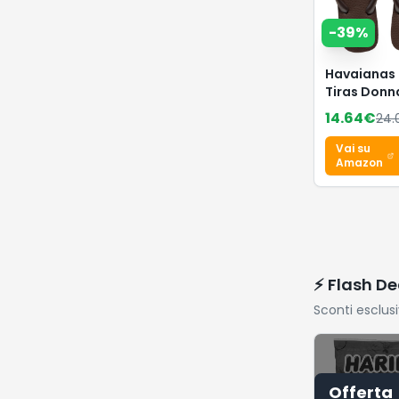
-
39
%
Havaianas 
Tiras Donn
Infradito
14.64
€
24.
Vai su
Amazon
⚡ Flash De
Sconti esclus
Offerta