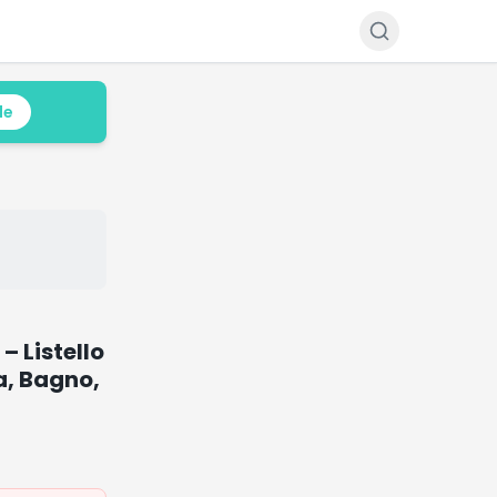
le
 Listello
na, Bagno,