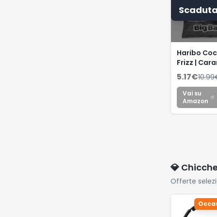
Scadut
Haribo Coc
Frizz | Car
Gommose
5.17
€
10.99
Frizzanti, 
Frutta, Idea
Vai su
Feste, 1 Kg
Amazon
💎 Chicch
Offerte selez
Occas