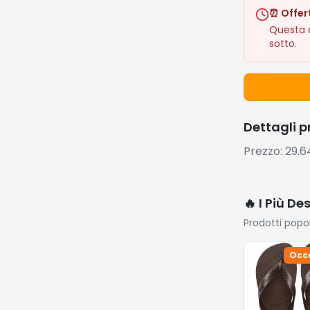
⏰ Offer
Questa o
sotto.
Dettagli 
Prezzo: 29.
🔥 I Più De
Prodotti popo
Occ