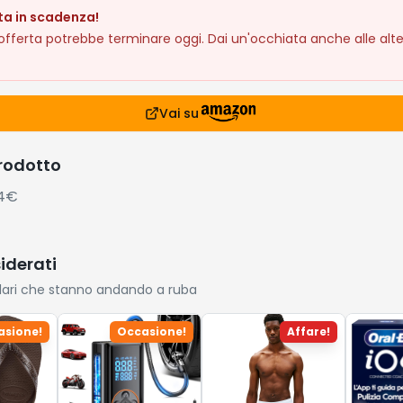
ta in scadenza!
fferta potrebbe terminare oggi. Dai un'occhiata anche alle alte
Vai su
prodotto
64€
siderati
lari che stanno andando a ruba
asione!
Occasione!
Affare!