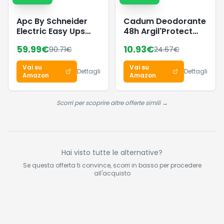
Apc By Schneider
Cadum Deodorante
Electric Easy Ups
48h Argil'Protect
700 Va, Bvx700Li-
Freschezza Cotone,
59.99
€
10.93
€
90.71
€
24.67
€
Gr, Batteria Di
Confezione da 6 x
Backup E Protezione
200 ml
Vai su
Vai su
Dagli Sbalzi Di
Dettagli
Dettagli
Amazon
Amazon
Tensione, Gruppo Di
Continuità Con Avr,
Indicatori A Led,
Scorri per scoprire altre offerte simili →
Nero, 700 VA, 360
Watt
Hai visto tutte le alternative?
Se questa offerta ti convince, scorri in basso per procedere
all'acquisto