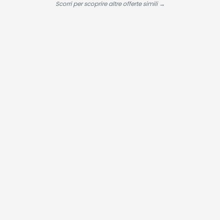
regolabili,
Scorri per scoprire altre offerte simili →
piastre
riscaldanti
flessibili in
ceramica/to
con sensore 
temperatura