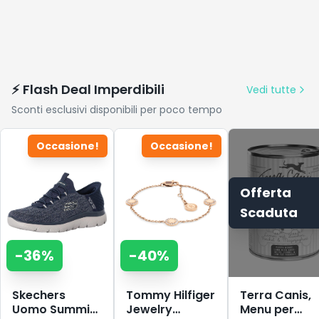
⚡ Flash Deal Imperdibili
Vedi tutte
Sconti esclusivi disponibili per poco tempo
Occasione!
Occasione!
Offerta
Scaduta
-
36
%
-
40
%
Skechers
Tommy Hilfiger
Terra Canis,
Uomo Summits
Jewelry
Menu per