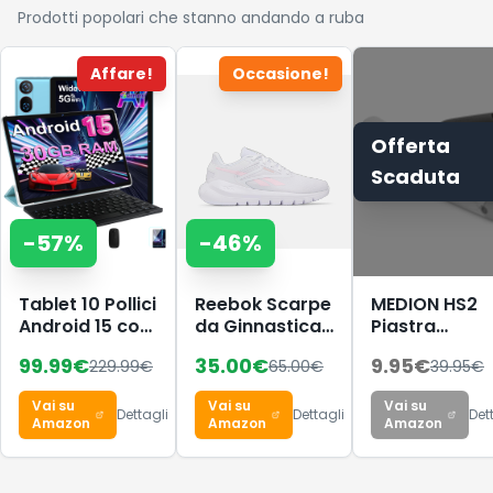
Prodotti popolari che stanno andando a ruba
Affare!
Occasione!
Offerta
Scaduta
-
57
%
-
46
%
Tablet 10 Pollici
Reebok Scarpe
MEDION HS2
Android 15 con
da Ginnastica
Piastra
30 GB
da Donna, Split
cordless con
99.99
€
35.00
€
9.95
€
229.99
€
65.00
€
39.95
€
RAM+2TB ROM
Flex Ftwr
display
Espansione,
White/Frosted
(indicatore d
Vai su
Vai su
Vai su
Widevine L1
Berry, 38 EU,
temperatura
Dettagli
Dettagli
Det
Amazon
Amazon
Amazon
Ftwr White
batteria, 5
Frosted Berry,
impostazioni 
38 EU
calore