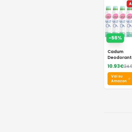
A
-
56
%
Cadum
Deodorant
Argil'Prote
10.93
€
24.
Freschezz
Cotone,
Vai su
Confezione
Amazon
x 200 ml