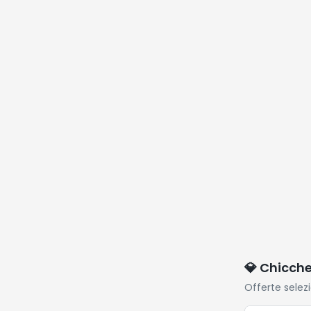
💎 Chicch
Offerte selez