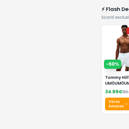
⚡ Flash De
Sconti esclus
-
50
%
Tommy Hilf
UM0UM0U
Costume d
34.99
€
69
Bagno da 
Taglia M, c
Vai su
Coulisse e
Amazon
con Cernier
XS