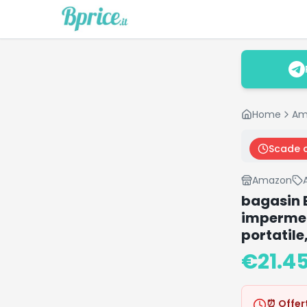
Home
Am
Scade 
Amazon
bagasin B
impermeab
portatile
€
21.4
⏰ Offer