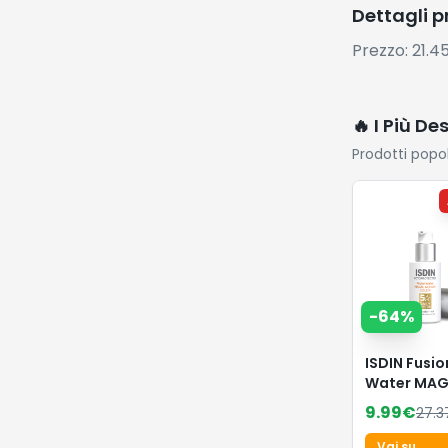
Dettagli 
Prezzo: 21.4
🔥 I Più De
Prodotti popo
-
64
%
ISDIN Fusio
Water MAG
Repair Col
9.99
€
27.3
50 (50 ml) |
Crema Sol
Vai su