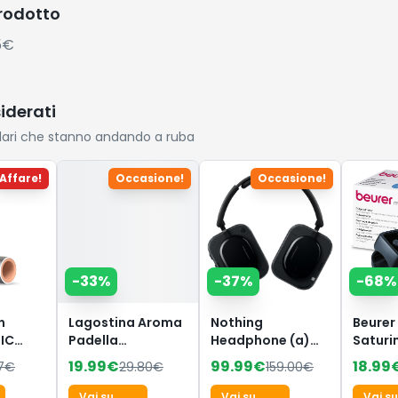
prodotto
5€
siderati
lari che stanno andando a ruba
Affare!
Occasione!
Occasione!
-
33
%
-
37
%
-
68
%
n
Lagostina Aroma
Nothing
Beurer
IC
Padella
Headphone (a)
Saturi
or SPF
Antiaderente, in
Cuffie Wireless
dito
19.99
€
99.99
€
18.99
7
€
29.80
€
159.00
€
Alluminio
Over Ear con
Profes
are
Pressofuso Ø 20
Cancellazione
Certifi
Vai su
Vai su
Vai su