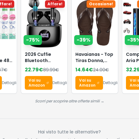
ffare!
Affare!
Occasione!
-
75
%
-
39
%
-
35
2026 Cuffie
Havaianas - Top
Comp
e 48h
Bluetooth
Tiras Donna,
Aria 
ct
Auricolari
Infradito
Auto
22.79
€
14.64
€
32.2
67
€
89.99
€
24.00
€
a
Bluetooth 5.4,
150P
HiFi Stereo
per B
Vai su
Vai su
Vai 
Dettagli
Dettagli
Dettagli
 da 6
Cuffie Wireless
Dopp
Amazon
Amazon
Ama
Alime
con D
Scorri per scoprire altre offerte simili →
Digit
LED, 4
Divers
Speg
Auto
Hai visto tutte le alternative?
Auto,