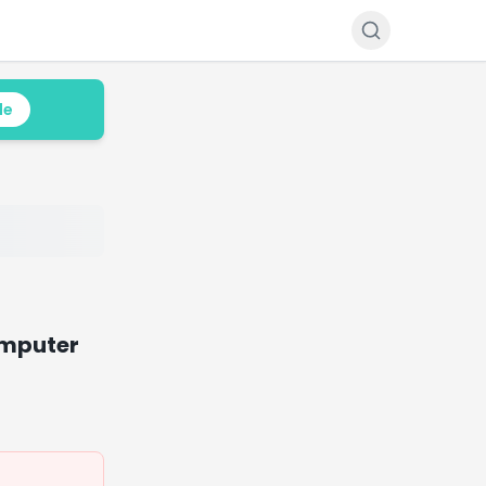
le
omputer