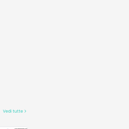
i e
i, districa
ia la chioma
 e liscia,
Vedi tutte