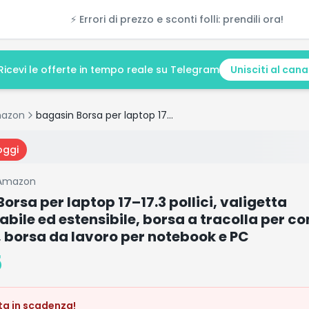
⚡ Errori di prezzo e sconti folli: prendili ora!
Ricevi le offerte in tempo reale su Telegram
Unisciti al cana
azon
bagasin Borsa per laptop 17–17.3 pollici, valigetta impermeabile ed estensibile, borsa a tracolla per computer portatile, borsa da lavoro per notebook e PC
oggi
Amazon
orsa per laptop 17–17.3 pollici, valigetta
ile ed estensibile, borsa a tracolla per c
, borsa da lavoro per notebook e PC
5
ta in scadenza!