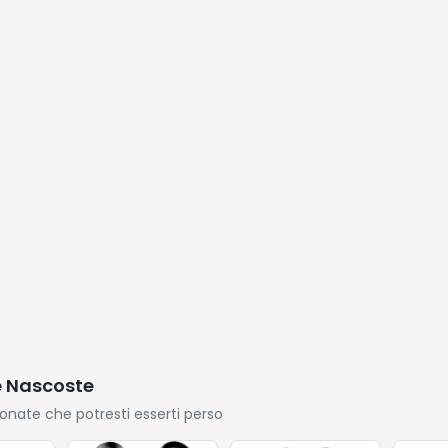
Confezione da 2
trattat
Spazzolini
colorat
e lasc
morbida
1L
e Nascoste
ionate che potresti esserti perso