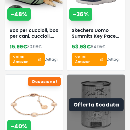
-
48
%
-
36
%
Box per cuccioli, box
Skechers Uomo
per cani, cuccioli,
Summits Key Pace
gabbia per cani,
Slip-In ALLENATRICE,
15.99
€
53.98
€
30.98
€
84.95
€
gatti, conigli,
Navy Mesh, 39.5 EU
beccuccio (stile 2 –
Vai su
Vai su
verde)
Dettagli
Dettagli
Amazon
Amazon
Occasione!
Offerta Scaduta
-
40
%