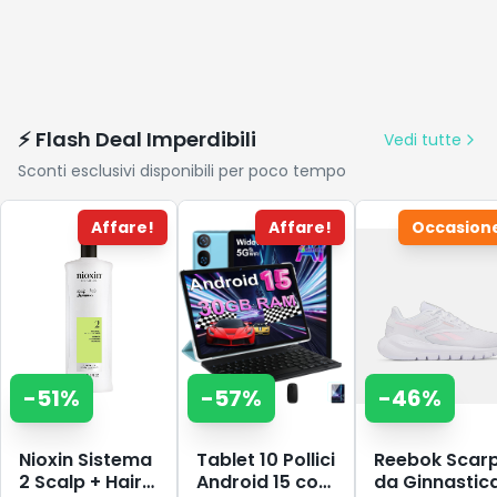
⚡ Flash Deal Imperdibili
Vedi tutte
Sconti esclusivi disponibili per poco tempo
Affare!
Affare!
Occasion
-
51
%
-
57
%
-
46
%
Nioxin Sistema
Tablet 10 Pollici
Reebok Scar
2 Scalp + Hair
Android 15 con
da Ginnastic