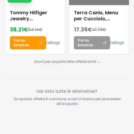
Tommy Hilfiger
Terra Canis, Menu
Jewelry
per Cucciolo,
Braccialetto da
Confezione da 12
38.21
€
17.35
€
64.14
€
41.78
€
Donna in Acciaio
Pezzi (Confezione
Inossidabile con
da 12 x 400 g)
Vai su
Vai su
Charms Impreziositi
Dettagli
Dettagli
Amazon
Amazon
da Cristalli -
Disponibile in
versione Oro, Oro
Scorri per scoprire altre offerte simili →
Rosa o Argento
Hai visto tutte le alternative?
Se questa offerta ti convince, scorri in basso per procedere
all'acquisto