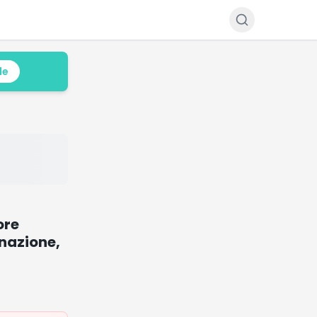
le
ore
onazione,