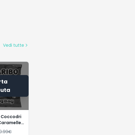
Vedi tutte
rta
uta
 Coccodri
 Caramelle
ose
0.99
€
nti, Gusto