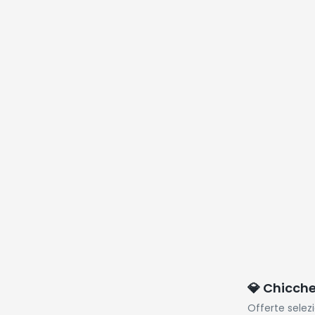
💎 Chicch
Offerte selez