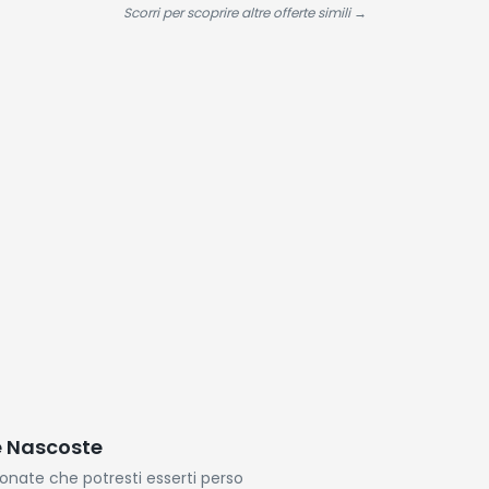
sedia pieghevole
Blueto
Scorri per scoprire altre offerte simili →
ultraleggera per
Notific
campeggio,
Contap
pesca,
Sonno,
escursionismo e
Cardio
tutte le
SpO2, 
Watch
Androi
e Nascoste
ionate che potresti esserti perso