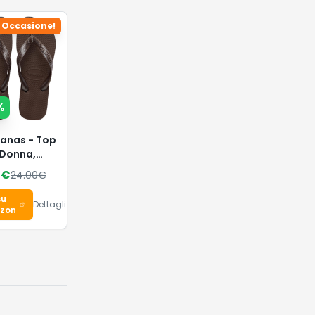
Occasione!
%
anas - Top
 Donna,
dito
4
€
24.00
€
su
Dettagli
zon