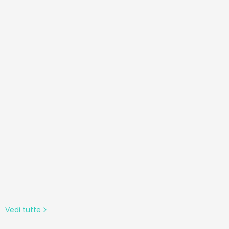
oth,
he,
assi,
frequenzimetro,
Smart
 per
d iOS
Vedi tutte