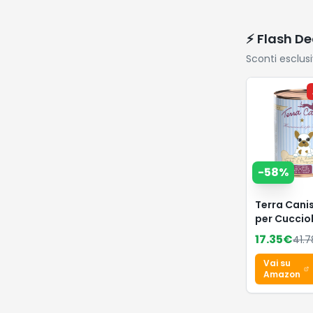
⚡ Flash De
Sconti esclus
-
58
%
Terra Cani
per Cucciol
Confezione
17.35
€
41.7
Pezzi (Con
da 12 x 400
Vai su
Amazon