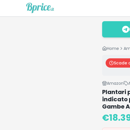
Home
Am
Scade 
Amazon
Plantari 
indicato 
Gambe Ap
€
18.3