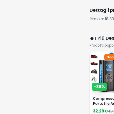
Dettagli 
Prezzo: 18.3
🔥 I Più De
Prodotti popo
Occ
-
35
%
Compresso
Portatile A
8000mAh, 
32.29
€
49.
Pompa per