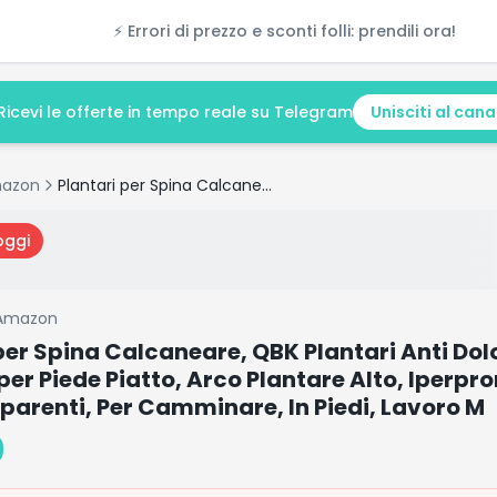
⚡ Errori di prezzo e sconti folli: prendili ora!
Ricevi le offerte in tempo reale su Telegram
Unisciti al cana
azon
Plantari per Spina Calcaneare, QBK Plantari Anti Dolore indicato per Piede Piatto, Arco Plantare Alto, Iperpronazione, Gambe Aparenti, Per Camminare, In Piedi, Lavoro M
oggi
Amazon
per Spina Calcaneare, QBK Plantari Anti Dol
per Piede Piatto, Arco Plantare Alto, Iperpr
arenti, Per Camminare, In Piedi, Lavoro M
9