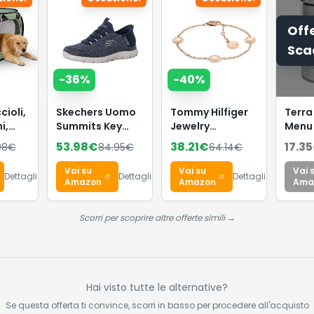
Off
Sca
-
36
%
-
40
%
cioli,
Skechers Uomo
Tommy Hilfiger
Terra
i,
Summits Key
Jewelry
Menu
abbia
Pace Slip-In
Braccialetto da
Cucci
53.98
€
38.21
€
17.35
98
€
84.95
€
64.14
€
tti,
ALLENATRICE,
Donna in Acciaio
Confe
Navy Mesh, 39.5
Inossidabile con
Pezzi
Vai su
Vai su
Vai 
Dettagli
Dettagli
Dettagli
stile
EU
Charms
(Conf
Amazon
Amazon
Ama
Impreziositi da
12 x 
Cristalli -
Scorri per scoprire altre offerte simili →
Disponibile in
versione Oro,
Oro Rosa o
Argento
Hai visto tutte le alternative?
Se questa offerta ti convince, scorri in basso per procedere all'acquisto