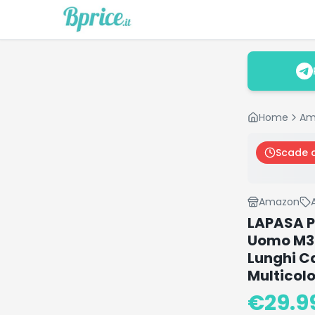
Home
Am
Scade 
Amazon
LAPASA Pa
Uomo M39
Lunghi Ca
Multicol
€
29.9