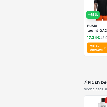
-
61
%
PUMA
teamLIGA2
Maglia
17.34
€
43.
Vai su
Amazon
⚡ Flash De
Sconti esclus