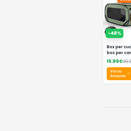
-
48
%
Box per cuc
box per can
cuccioli, g
15.99
€
30.
per cani, ga
conigli,
Vai su
beccuccio (
Amazon
2 – verde)