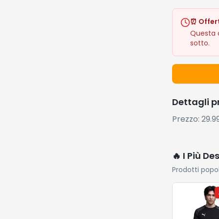
⏰ Offer
Questa o
sotto.
Dettagli 
Prezzo: 29.
🔥 I Più De
Prodotti popo