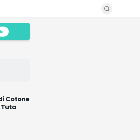
le
di Cotone
 Tuta