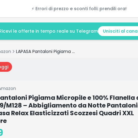
⚡ Errori di prezzo e sconti folli: prendili ora!
Ricevi le offerte in tempo reale su Telegram
Unisciti al cana
azon
LAPASA Pantaloni Pigiama Micropile e 100% Flanella di Cotone Uomo M39/M128 – Abbigliamento da Notte Pantaloni Tuta Lunghi Casa Relax Elasticizzati Scozzesi Quadri XXL Multicolore
oggi
Amazon
ntaloni Pigiama Micropile e 100% Flanella 
/M128 – Abbigliamento da Notte Pantaloni
sa Relax Elasticizzati Scozzesi Quadri XXL
ore
9