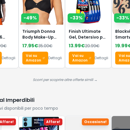
-
49
%
-
33
%
-
33
%
Triumph Donna
Finish Ultimate
Blackv
6
Body Make-Up
Gel, Detersivo per
Smart
Essentials W,
Lavastoviglie, 120
Uomo 
17.95
€
13.99
€
19.99
99
€
35.00
€
20.99
€
Wired bra, BLACK,
Lavaggi, 4
Effett
4B
confezioni da 30
Rispond
Vai su
Vai su
Vai su
Dettagli
Dettagli
Dettagli
Lavaggi, Limone,
Chiama
Amazon
Amazon
Amaz
Extra Potere
Orolog
Sgrassante, Extra
Intelli
Brillantezza,
Fitnes
Scorri per scoprire altre offerte simili →
Pulizia Profonda
Monito
Sonno,
Calcol
al Imperdibili
Androi
ivi disponibili per poco tempo
Affare!
Affare!
Occasione!