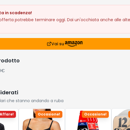
ta in scadenza!
fferta potrebbe terminare oggi. Dai un'occhiata anche alle alte
Vai su
prodotto
99€
siderati
lari che stanno andando a ruba
Affare!
Occasione!
Occasione!