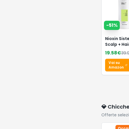
-
51
%
Nioxin Sis
Scalp + Hai
Shampoo -
19.58
€
39.
Shampoo
Fortificant
Vai su
Capelli Nat
Amazon
con
Assottigli
Avanzato -
Biotina e
Niacinamid
💎 Chicch
Offerte selez
Occas