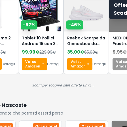
Offe
Scad
-
57
%
-
46
%
tema 2
Tablet 10 Pollici
Reebok Scarpe da
MEDIO
r
Android 15 con 30
Ginnastica da
Piastr
GB RAM+2TB ROM
Donna, Split Flex
con di
99.99
€
35.00
€
9.95
€
95
€
229.99
€
65.00
€
Espansione,
Ftwr
(indica
e per
Widevine L1
White/Frosted
temper
Vai su
Vai su
Vai su
Dettagli
Dettagli
Dettagli
urali
Berry, 38 EU, Ftwr
batteri
Amazon
Amazon
Amaz
White Frosted
impost
amento
Berry, 38 EU
calore 
 con
piastr
Scorri per scoprire altre offerte simili →
riscal
e (1L)
flessibi
cerami
e Nascoste
con se
tempe
ionate che potresti esserti perso
ione!
Occasione!
Occasione!