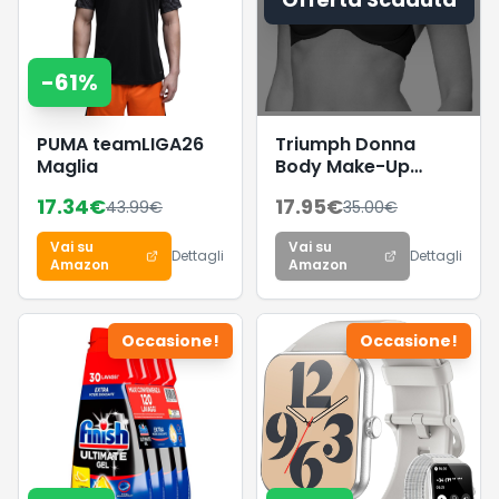
-
61
%
PUMA teamLIGA26
Triumph Donna
Maglia
Body Make-Up
Essentials W, Wired
17.34
€
17.95
€
43.99
€
35.00
€
bra, BLACK, 4B
Vai su
Vai su
Dettagli
Dettagli
Amazon
Amazon
Occasione!
Occasione!