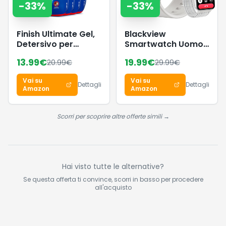
-
33
%
-
33
%
Finish Ultimate Gel,
Blackview
Detersivo per
Smartwatch Uomo
Lavastoviglie, 120
Donna, Effettua e
13.99
€
19.99
€
20.99
€
29.99
€
Lavaggi, 4
Rispondi alle
confezioni da 30
Chiamate,1,85''
Vai su
Vai su
Lavaggi, Limone,
Orologio Intelligente
Dettagli
Dettagli
Amazon
Amazon
Extra Potere
Fitness,Cardiofrequenzi
Sgrassante, Extra
Monitoraggio del
Brillantezza, Pulizia
Sonno, Calcolatori
Scorri per scoprire altre offerte simili →
Profonda
per Android iOS
Hai visto tutte le alternative?
Se questa offerta ti convince, scorri in basso per procedere
all'acquisto