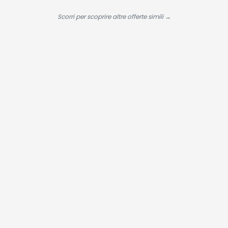
Tuner DVB-
Alte
T2/S2 HEVC 10,
Prestazioni p
Scorri per scoprire altre offerte simili →
lativù, 32'',
Gli Amanti
2025 LED
Degli Sport
All'aperto co
Caso di
Ricarica,USB-
C, IPX7 -
Carbonio Ne