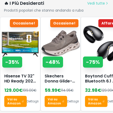
🔥 I Più Desiderati
Vedi tutte
Prodotti popolari che stanno andando a ruba
Occasione!
Occasione!
Affar
-
35
%
-
48
%
-
75
%
Hisense TV 32"
Skechers
Boytond Cuff
HD Ready 2025
Donna Glide-
Bluetooth 6.1 
32E43QT,
Step Altus Slip-
Sports
129.00
€
59.99
€
32.98
€
199.00
€
114.95
€
129.99
Smart TV
In ALLENATRICE,
Wireless
VIDAA U8,
Dark Taupe
Auricolari Cli
Vai su
Vai su
Vai su
Airplay2, Game
Synthetic/Mesh/Trim,
Orecchio
Dettagli
Dettagli
Det
Amazon
Amazon
Amazon
Mode, Works
38.5 EU
Elegante
with Alexa,
Auricolari ad