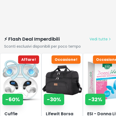
⚡ Flash Deal Imperdibili
Vedi tutte
Sconti esclusivi disponibili per poco tempo
Affare!
Occasione!
Occasion
-
60
%
-
30
%
-
32
%
Cuffie
Lifewit Borsa
ESI - Donna Li