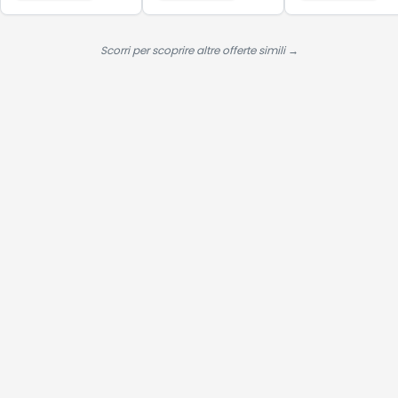
Trifoglio,
Favorisce la
Regolazione
Scorri per scoprire altre offerte simili →
Ormonale,
Senza Glutine e
Vegano, 30
Naturcaps