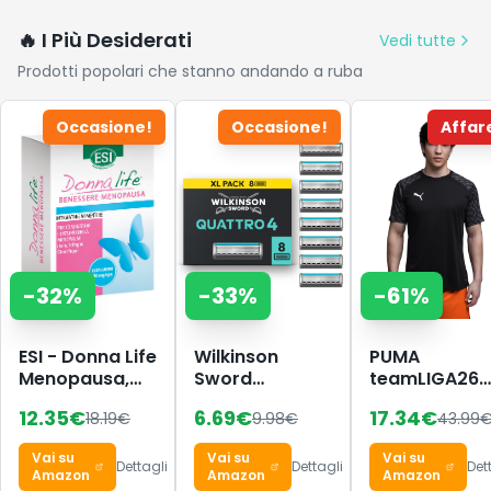
🔥 I Più Desiderati
Vedi tutte
Prodotti popolari che stanno andando a ruba
Occasione!
Occasione!
Affar
-
32
%
-
33
%
-
61
%
ESI - Donna Life
Wilkinson
PUMA
Menopausa,
Sword
teamLIGA26
Integratore
Quattro,
Maglia
12.35
€
6.69
€
17.34
€
18.19
€
9.98
€
43.99
Alimentare a
ricariche
Base di
rasoio uomo,
Vai su
Vai su
Vai su
Isoflavoni da
confezione da
Dettagli
Dettagli
Det
Amazon
Amazon
Amazon
Soia e
8