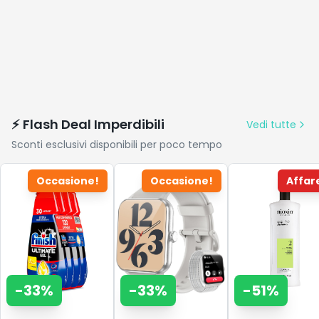
⚡ Flash Deal Imperdibili
Vedi tutte
Sconti esclusivi disponibili per poco tempo
Occasione!
Occasione!
Affar
-
33
%
-
33
%
-
51
%