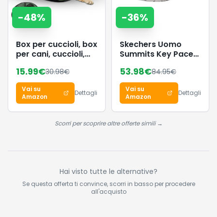
-
48
%
-
36
%
Box per cuccioli, box
Skechers Uomo
per cani, cuccioli,
Summits Key Pace
gabbia per cani,
Slip-In ALLENATRICE,
15.99
€
53.98
€
30.98
€
84.95
€
gatti, conigli,
Navy Mesh, 39.5 EU
beccuccio (stile 2 –
Vai su
Vai su
verde)
Dettagli
Dettagli
Amazon
Amazon
Scorri per scoprire altre offerte simili →
Hai visto tutte le alternative?
Se questa offerta ti convince, scorri in basso per procedere
all'acquisto