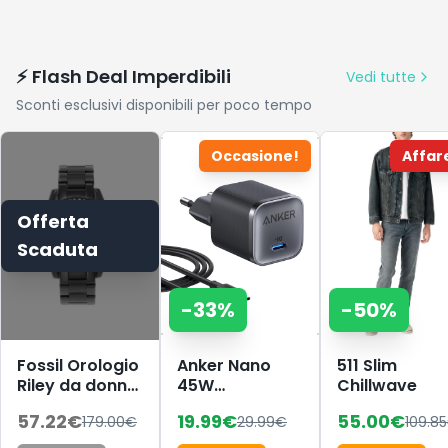
⚡ Flash Deal Imperdibili
Vedi tutte
Sconti esclusivi disponibili per poco tempo
Occasione!
Affar
Offerta
Scaduta
-
33
%
-
50
%
Fossil Orologio
Anker Nano
511 Slim
Riley da donna,
45W
Chillwave
movimento al
caricatore
57.22
€
19.99
€
55.00
€
179.00
€
29.99
€
109.85
quarzo
USB-C
multifunzione,
compatto e