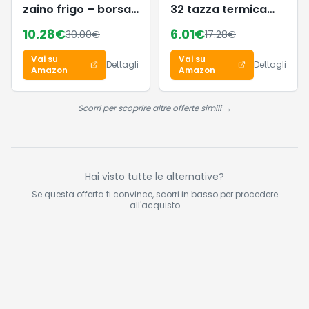
zaino frigo – borsa
32 tazza termica
termica 9 L, design
900ml in acciaio
10.28
€
6.01
€
30.00
€
17.28
€
retrò, zaino leggero
inox con cannuccia
per spiaggia, picnic,
– borraccia
Vai su
Vai su
campeggio,
ermetica adatta a
Dettagli
Dettagli
Amazon
Amazon
outdoor – ottimo
bevande gassate,
isolamento
senza BPA –
mantiene le
Scorri per scoprire altre offerte simili →
bevande 12h calde
& 48h fredde,
perfetta fuori casa
Hai visto tutte le alternative?
Se questa offerta ti convince, scorri in basso per procedere
all'acquisto